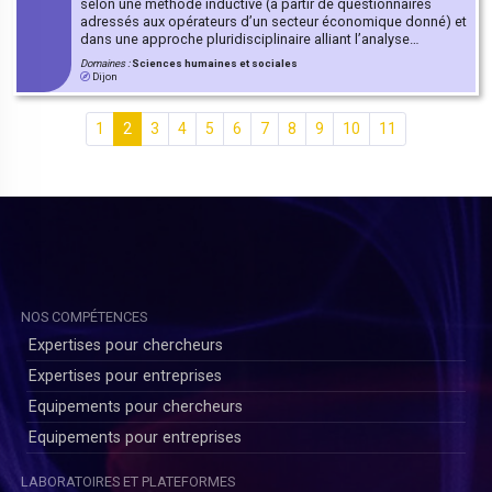
selon une méthode inductive (à partir de questionnaires
adressés aux opérateurs d’un secteur économique donné) et
dans une approche pluridisciplinaire alliant l’analyse
juridique à l’analyse économique, notamment celle des
Domaines :
Sciences humaines et sociales
investissements réalisés et des pratiques des opérateurs
Dijon
économiques.
1
2
3
4
5
6
7
8
9
10
11
NOS COMPÉTENCES
Expertises pour chercheurs
Expertises pour entreprises
Equipements pour chercheurs
Equipements pour entreprises
LABORATOIRES ET PLATEFORMES