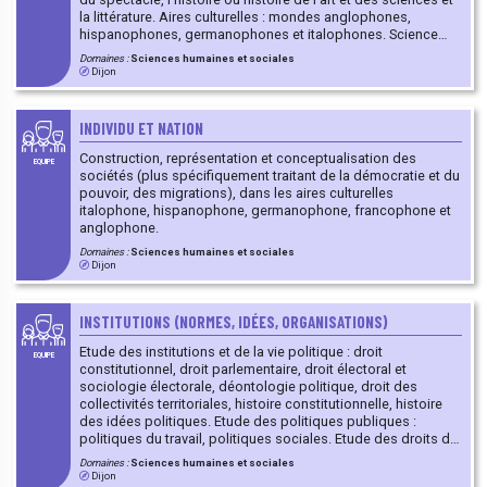
la littérature. Aires culturelles : mondes anglophones,
hispanophones, germanophones et italophones. Science
ouverte : expertise dans le domaine de l’édition scientifique
Domaines :
Sciences humaines et sociales
ouverte.
Dijon
INDIVIDU ET NATION
Construction, représentation et conceptualisation des
EQUIPE
sociétés (plus spécifiquement traitant de la démocratie et du
pouvoir, des migrations), dans les aires culturelles
italophone, hispanophone, germanophone, francophone et
anglophone.
Domaines :
Sciences humaines et sociales
Dijon
INSTITUTIONS (NORMES, IDÉES, ORGANISATIONS)
Etude des institutions et de la vie politique : droit
EQUIPE
constitutionnel, droit parlementaire, droit électoral et
sociologie électorale, déontologie politique, droit des
collectivités territoriales, histoire constitutionnelle, histoire
des idées politiques. Etude des politiques publiques :
politiques du travail, politiques sociales. Etude des droits de
l’homme et des libertés fondamentales : laïcité, liberté
Domaines :
Sciences humaines et sociales
d’expression, liberté de la presse, égalité/ non
Dijon