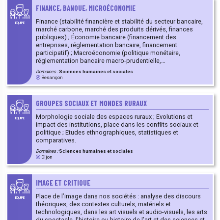
animaux.
FINANCE, BANQUE, MICROÉCONOMIE
Finance (stabilité financière et stabilité du secteur bancaire,
EQUIPE
marché carbone, marché des produits dérivés, finances
publiques) ; Économie bancaire (financement des
entreprises, réglementation bancaire, financement
participatif) ; Macroéconomie (politique monétaire,
réglementation bancaire macro-prudentielle,
macroéconomie réelle).
Domaines :
Sciences humaines et sociales
Besançon
GROUPES SOCIAUX ET MONDES RURAUX
Morphologie sociale des espaces ruraux ; Evolutions et
EQUIPE
impact des institutions, place dans les conflits sociaux et
politique ; Etudes ethnographiques, statistiques et
comparatives.
Domaines :
Sciences humaines et sociales
Dijon
IMAGE ET CRITIQUE
Place de l’image dans nos sociétés : analyse des discours
EQUIPE
théoriques, des contextes culturels, matériels et
technologiques, dans les art visuels et audio-visuels, les arts
du spectacle, l’histoire ou histoire de l’art et des sciences et