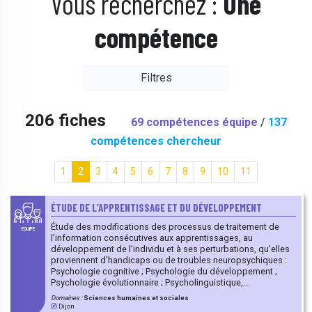
Vous recherchez :
Une
compétence
Filtres
206 fiches
69 compétences équipe
/
137
compétences chercheur
1
2
3
4
5
6
7
8
9
10
11
ÉTUDE DE L’APPRENTISSAGE ET DU DÉVELOPPEMENT
Étude des modifications des processus de traitement de
EQUIPE
l’information consécutives aux apprentissages, au
développement de l’individu et à ses perturbations, qu’elles
proviennent d’handicaps ou de troubles neuropsychiques :
Psychologie cognitive ; Psychologie du développement ;
Psychologie évolutionnaire ; Psycholinguistique,
Apprentissage / Mémoire / Éducation (apprentissages
Domaines :
Sciences humaines et sociales
implicite, explicite, scolaire et professionnel), Mesures
Dijon