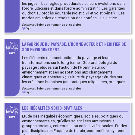
les juges ; Les règles procédurales et leurs évolutions dans
l’ordre judiciaire et dans l’ordre administratif ; Les garanties
du droit au procès équitable (volet civil et volet pénal) ; Les
modes amiables de résolution des conflits ; La justice
prédictive.
Domaines :
Sciences humaines et sociales
Dijon
LA FABRIQUE DU PAYSAGE, L’HOMME ACTEUR ET HÉRITIER DE
SON ENVIRONNEMENT
EQUIPE
Les éléments de constructions du paysage et leurs
transformations sur le long terme : Géo-archéologie du
paysage : études sur l’action de l’Homme sur son
environnement et ses adaptations aux changements
climatiques et sociétaux ; Culture du paysage : études sur
les créations humaines (art, pratiques religieuses, pratiques
quotidiennes…) ; Paysages et territoires au cours du temps,
Domaines :
Sciences humaines et sociales
conservation et dynamiques d’évolution.
Dijon
LES INÉGALITÉS SOCIO-SPATIALES
Etude des inégalités économiques, sociales, politiques ou
EQUIPE
environnementales, qu’elles soient liées aux individus,
groupes sociaux, entreprises ou collectivités locales. Etudes
pluridisciplinaires Enquête de terrain, économétrie, système