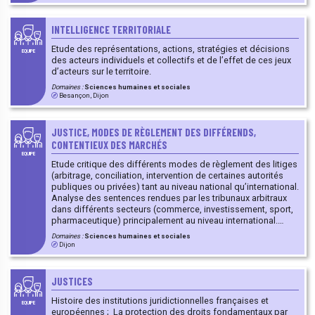
discrimination, citoyenneté. Etude des relations
internationales et européennes.
INTELLIGENCE TERRITORIALE
Etude des représentations, actions, stratégies et décisions
EQUIPE
des acteurs individuels et collectifs et de l’effet de ces jeux
d’acteurs sur le territoire.
Domaines :
Sciences humaines et sociales
Besançon, Dijon
JUSTICE, MODES DE RÈGLEMENT DES DIFFÉRENDS,
CONTENTIEUX DES MARCHÉS
EQUIPE
Etude critique des différents modes de règlement des litiges
(arbitrage, conciliation, intervention de certaines autorités
publiques ou privées) tant au niveau national qu’international.
Analyse des sentences rendues par les tribunaux arbitraux
dans différents secteurs (commerce, investissement, sport,
pharmaceutique) principalement au niveau international.
Analyse également des décisions rendues par certaines
Domaines :
Sciences humaines et sociales
juridictions étatiques (Conseil constitutionnel par ex.) et inter-
Dijon
étatiques.
JUSTICES
Histoire des institutions juridictionnelles françaises et
EQUIPE
européennes ; La protection des droits fondamentaux par