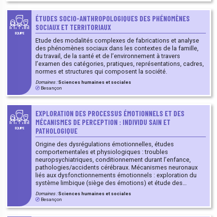
ÉTUDES SOCIO-ANTHROPOLOGIQUES DES PHÉNOMÈNES
SOCIAUX ET TERRITORIAUX
EQUIPE
Etude des modalités complexes de fabrications et analyse
des phénomènes sociaux dans les contextes de la famille,
du travail, de la santé et de l’environnement à travers
l’examen des catégories, pratiques, représentations, cadres,
normes et structures qui composent la société.
Domaines :
Sciences humaines et sociales
Besançon
EXPLORATION DES PROCESSUS ÉMOTIONNELS ET DES
MÉCANISMES DE PERCEPTION : INDIVIDU SAIN ET
PATHOLOGIQUE
EQUIPE
Origine des dysrégulations émotionnelles, études
comportementales et physiologiques : troubles
neuropsychiatriques, conditionnement durant l’enfance,
pathologies/accidents cérébraux. Mécanismes neuronaux
liés aux dysfonctionnements émotionnels : exploration du
système limbique (siège des émotions) et étude des
inducteurs d’émotions. Stratégies thérapeutiques et
Domaines :
Sciences humaines et sociales
diagnostiques dans les troubles
Besançon
psychiatriques/neurologiques impactant le centre de
l’émotion. Études sur patients, sujets sains et modèles