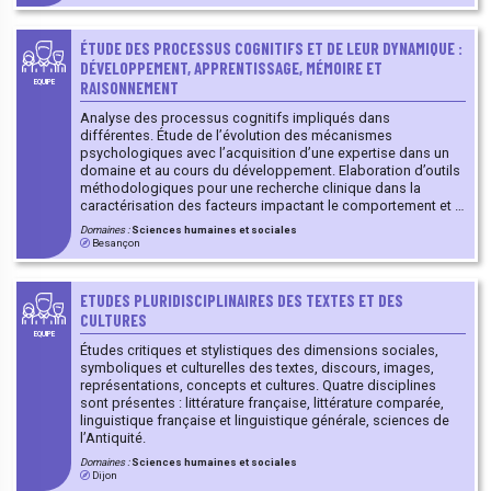
comportementales et (neuro)physiologiques des processus
liés au fonctionnement cognitif, Ergonomie et interfaces
homme-machine, Systèmes embarqués, Modélisation
ÉTUDE DES PROCESSUS COGNITIFS ET DE LEUR DYNAMIQUE :
informatique (réseaux de neurones artificiels)
DÉVELOPPEMENT, APPRENTISSAGE, MÉMOIRE ET
RAISONNEMENT
EQUIPE
Analyse des processus cognitifs impliqués dans
différentes. Étude de l’évolution des mécanismes
psychologiques avec l’acquisition d’une expertise dans un
domaine et au cours du développement. Elaboration d’outils
méthodologiques pour une recherche clinique dans la
caractérisation des facteurs impactant le comportement et la
mémoire.
Domaines :
Sciences humaines et sociales
Besançon
ETUDES PLURIDISCIPLINAIRES DES TEXTES ET DES
CULTURES
EQUIPE
Études critiques et stylistiques des dimensions sociales,
symboliques et culturelles des textes, discours, images,
représentations, concepts et cultures. Quatre disciplines
sont présentes : littérature française, littérature comparée,
linguistique française et linguistique générale, sciences de
l’Antiquité.
Domaines :
Sciences humaines et sociales
Dijon