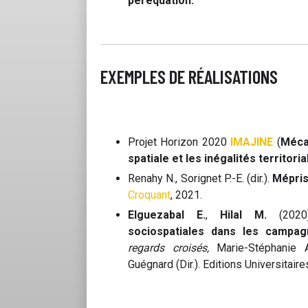
péréquation.
EXEMPLES DE RÉALISATIONS
Projet Horizon 2020
IMAJINE
(
Mécan
spatiale et les inégalités territor
Renahy N., Sorignet P.-E. (dir.).
Mépris 
Croquant
, 2021.
Elguezabal E.
,
Hilal M.
(202
sociospatiales dans les campa
regards croisés,
Marie-Stéphanie 
Guégnard (Dir.). Editions Universitair