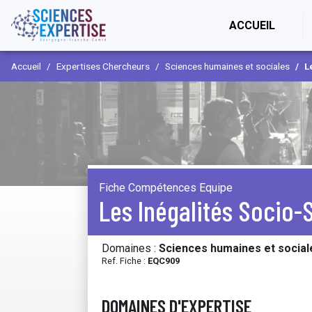
(CURR
ACCUEIL
Accueil
Expertises Chercheurs
Sciences humaines et sociales
L
Fiche Compétences Equipe
Les Inégalités Socio-
Domaines :
Sciences humaines et social
Ref. Fiche :
EQC909
DOMAINES D'EXPERTISE