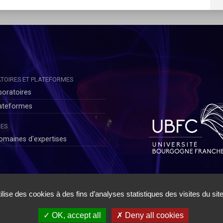
TOIRES ET PLATEFORMES
boratoires
lateformes
ES
omaines d'expertises
ateurs
|
Politique de Confidentialité Chercheurs
|
Conditions Générales d
✓ OK, accept all
✗ Deny all cookies