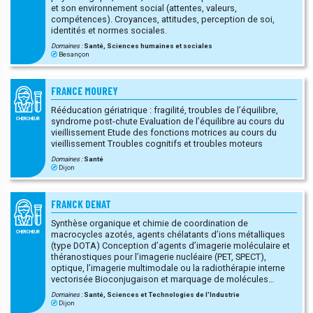
et son environnement social (attentes, valeurs,
compétences). Croyances, attitudes, perception de soi,
identités et normes sociales.
Domaines :
Santé, Sciences humaines et sociales
Besançon
FRANCE MOUREY
Rééducation gériatrique : fragilité, troubles de l’équilibre,
syndrome post-chute Evaluation de l’équilibre au cours du
CHERCHEUR
vieillissement Etude des fonctions motrices au cours du
vieillissement Troubles cognitifs et troubles moteurs
Domaines :
Santé
Dijon
FRANCK DENAT
Synthèse organique et chimie de coordination de
macrocycles azotés, agents chélatants d’ions métalliques
CHERCHEUR
(type DOTA) Conception d’agents d’imagerie moléculaire et
théranostiques pour l’imagerie nucléaire (PET, SPECT),
optique, l’imagerie multimodale ou la radiothérapie interne
vectorisée Bioconjugaison et marquage de molécules
(protéines, peptides, petites molécules) et nanoparticules,
Domaines :
Santé, Sciences et Technologies de l'Industrie
radiochimie Elaboration de matériaux extractants de métaux
Dijon
pour l’épuration de liquides ou la détection d’ions