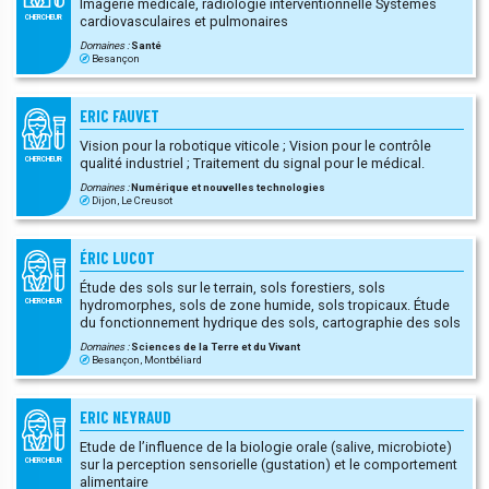
Imagerie médicale, radiologie interventionnelle Systèmes
cardiovasculaires et pulmonaires
CHERCHEUR
Domaines :
Santé
Besançon
ERIC FAUVET
Vision pour la robotique viticole ; Vision pour le contrôle
qualité industriel ; Traitement du signal pour le médical.
CHERCHEUR
Domaines :
Numérique et nouvelles technologies
Dijon, Le Creusot
ÉRIC LUCOT
Étude des sols sur le terrain, sols forestiers, sols
hydromorphes, sols de zone humide, sols tropicaux. Étude
CHERCHEUR
du fonctionnement hydrique des sols, cartographie des sols
Domaines :
Sciences de la Terre et du Vivant
Besançon, Montbéliard
ERIC NEYRAUD
Etude de l’influence de la biologie orale (salive, microbiote)
sur la perception sensorielle (gustation) et le comportement
CHERCHEUR
alimentaire