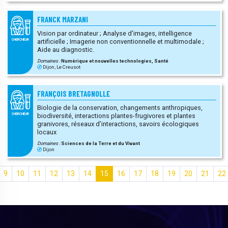
métalliques
FRANCK MARZANI
Vision par ordinateur ; Analyse d'images, intelligence
artificielle ; Imagerie non conventionnelle et multimodale ;
CHERCHEUR
Aide au diagnostic.
Domaines :
Numérique et nouvelles technologies, Santé
Dijon, Le Creusot
FRANÇOIS BRETAGNOLLE
Biologie de la conservation, changements anthropiques,
biodiversité, interactions plantes-frugivores et plantes
CHERCHEUR
granivores, réseaux d’interactions, savoirs écologiques
locaux
Domaines :
Sciences de la Terre et du Vivant
Dijon
9
10
11
12
13
14
15
16
17
18
19
20
21
22