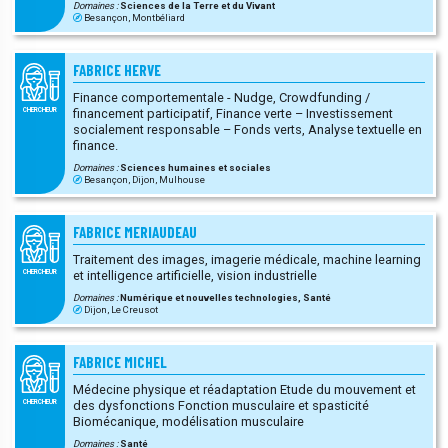
Domaines :
Sciences de la Terre et du Vivant
Besançon, Montbéliard
FABRICE HERVE
Finance comportementale - Nudge, Crowdfunding /
financement participatif, Finance verte – Investissement
CHERCHEUR
socialement responsable – Fonds verts, Analyse textuelle en
finance.
Domaines :
Sciences humaines et sociales
Besançon, Dijon, Mulhouse
FABRICE MERIAUDEAU
Traitement des images, imagerie médicale, machine learning
et intelligence artificielle, vision industrielle
CHERCHEUR
Domaines :
Numérique et nouvelles technologies, Santé
Dijon, Le Creusot
FABRICE MICHEL
Médecine physique et réadaptation Etude du mouvement et
des dysfonctions Fonction musculaire et spasticité
CHERCHEUR
Biomécanique, modélisation musculaire
Domaines :
Santé