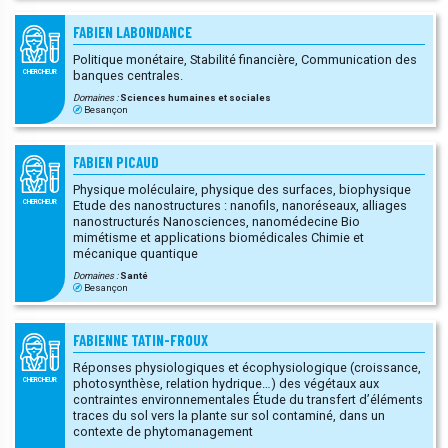
FABIEN LABONDANCE
Politique monétaire, Stabilité financière, Communication des
banques centrales.
CHERCHEUR
Domaines :
Sciences humaines et sociales
Besançon
FABIEN PICAUD
Physique moléculaire, physique des surfaces, biophysique
Etude des nanostructures : nanofils, nanoréseaux, alliages
CHERCHEUR
nanostructurés Nanosciences, nanomédecine Bio
mimétisme et applications biomédicales Chimie et
mécanique quantique
Domaines :
Santé
Besançon
FABIENNE TATIN-FROUX
Réponses physiologiques et écophysiologique (croissance,
photosynthèse, relation hydrique…) des végétaux aux
CHERCHEUR
contraintes environnementales Étude du transfert d’éléments
traces du sol vers la plante sur sol contaminé, dans un
contexte de phytomanagement