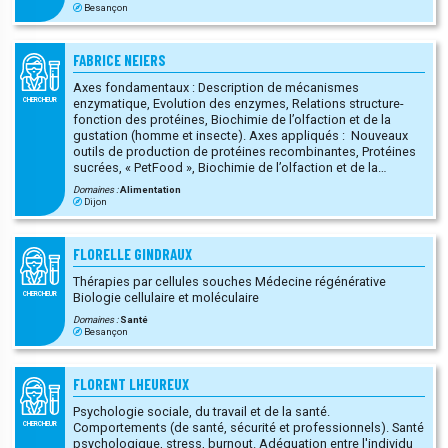
Besançon
FABRICE NEIERS
Axes fondamentaux : Description de mécanismes
enzymatique, Evolution des enzymes, Relations structure-
CHERCHEUR
fonction des protéines, Biochimie de l’olfaction et de la
gustation (homme et insecte). Axes appliqués : Nouveaux
outils de production de protéines recombinantes, Protéines
sucrées, « PetFood », Biochimie de l’olfaction et de la
gustation (homme et insecte).
Domaines :
Alimentation
Dijon
FLORELLE GINDRAUX
Thérapies par cellules souches Médecine régénérative
Biologie cellulaire et moléculaire
CHERCHEUR
Domaines :
Santé
Besançon
FLORENT LHEUREUX
Psychologie sociale, du travail et de la santé.
Comportements (de santé, sécurité et professionnels). Santé
CHERCHEUR
psychologique, stress, burnout. Adéquation entre l'individu