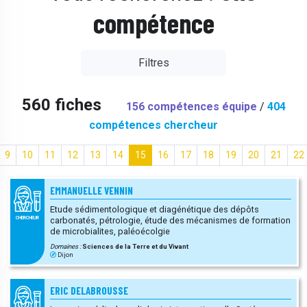
compétence
Filtres
560 fiches
156 compétences équipe
/
404
compétences chercheur
9
10
11
12
13
14
15
16
17
18
19
20
21
22
EMMANUELLE VENNIN
Etude sédimentologique et diagénétique des dépôts
carbonatés, pétrologie, étude des mécanismes de formation
CHERCHEUR
de microbialites, paléoécolgie
Domaines :
Sciences de la Terre et du Vivant
Dijon
ERIC DELABROUSSE