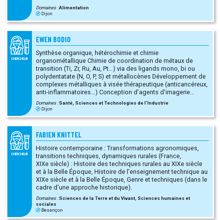
Domaines :
Alimentation
Dijon
EWEN BODIO
Synthèse organique, hétérochimie et chimie
organométallique Chimie de coordination de métaux de
CHERCHEUR
transition (Ti, Zr, Ru, Au, Pt…) via des ligands mono, bi ou
polydentatate (N, O, P, S) et métallocènes Développement de
complexes métalliques à visée thérapeutique (anticancéreux,
anti-inflammatoires…) Conception d’agents d’imagerie
)
moléculaire et théranostiques pour l’imagerie nucléaire (PET,
Domaines :
Santé, Sciences et Technologies de l'Industrie
SPECT), optique (visible et proche infra-rouge), l’imagerie
Dijon
multimodale ou la radiothérapie interne vectorisée Chimie
des BODIPYs et azaBODIPYs Elaboration de complexes
métalliques et organométalliques pour la catalyse
FABIEN KNITTEL
Histoire contemporaine : Transformations agronomiques,
transitions techniques, dynamiques rurales (France,
CHERCHEUR
XIXe siècle) : Histoire des techniques rurales au XIXe siècle
et à la Belle Époque, Histoire de l'enseignement technique au
XIXe siècle et à la Belle Époque, Genre et techniques (dans le
cadre d'une approche historique).
Domaines :
Sciences de la Terre et du Vivant, Sciences humaines et
sociales
Besançon