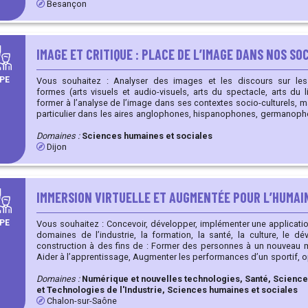
Besançon
IMAGE ET CRITIQUE : PLACE DE L’IMAGE DANS NOS SO
PE
Vous souhaitez : Analyser des images et les discours sur les images quelle que soit leurs
formes (arts visuels et audio-visuels, arts du spectacle, arts du livre
former à l’analyse de l’image dans ses contextes socio-culturels, m
particulier dans les aires anglophones, hispanophones, germanophones et i
images révélatrices d’une période, de l’œuvre d’un artiste, d’un m
exposition, d’un reportage, d’une reconstitution ou de l’amorçage d’un busine
Domaines :
Sciences humaines et sociales
images : saisir les manières de production, de diffusion et de tra
Dijon
compréhension ou d’exploitation et pour un public ciblé (visite virtue
d’archives). Organiser des séances de formation continue, des stages ou séminaires d’entreprise
avec une plus-value culturelle (découverte d’un patrimoine visuel, d’
tradition iconographique).
IMMERSION VIRTUELLE ET AUGMENTÉE POUR L’HUMAIN 
PE
Vous souhaitez : Concevoir, développer, implémenter une applicatio
domaines de l’industrie, la formation, la santé, la culture, le 
construction à des fins de : Former des personnes à un nouveau métier, une nouvelle technologie,
Aider à l’apprentissage, Augmenter les performances d’un sportif, opérateur, apprenant… Rééduquer
des fonctions psychomotrices, travailler sur la santé mentale de patients, Faire visiter de
monuments, musées, appartements… Simuler et accompagner les étapes de construction, de
Domaines :
Numérique et nouvelles technologies, Santé, Sciences
réalisation ou de maintenance de bâtiments, Evaluer des produits avant même leur conception,
et Technologies de l'Industrie, Sciences humaines et sociales
Réaliser des jeux d’immersion dans des univers variés … Etudier l’immersion virtuelle de
Chalon-sur-Saône