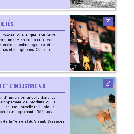
CIÉTÉS
, image en littérature). Vous
atériels et technologiques, et en
talophones. Choisir des
ouvement artistique en vue d’une
ss plan. Exploiter des
duction des images à des fins de
lle, tourisme, MOOC, valorisation
une technologie de l’image, d’une
ET L’INDUSTRIE 4.0
n d’immersion virtuelle dans les
développement de produits ou la
s régions,
 de la Terre et du Vivant, Sciences