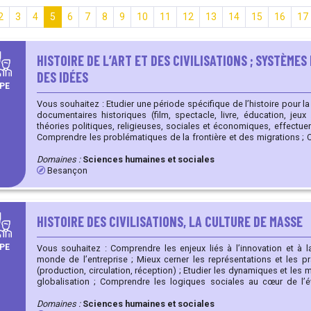
2
3
4
5
6
7
8
9
10
11
12
13
14
15
16
17
HISTOIRE DE L’ART ET DES CIVILISATIONS ; SYSTÈME
DES IDÉES
PE
Vous souhaitez : Etudier une période spécifique de l’histoire pour la réalisation de reconstitutions et
documentaires historiques (film, spectacle, livre, éducation, jeux …) ; Etudier la diffus
théories politiques, religieuses, sociales et économiques, effectu
Comprendre les problématiques de la frontière et des migrations ; Cerner les origines, les formes et
les issues d’un conflit ; Saisir les différentes formes de la circu
Domaines :
Sciences humaines et sociales
Besançon
HISTOIRE DES CIVILISATIONS, LA CULTURE DE MASSE
PE
Vous souhaitez : Comprendre les enjeux liés à l’innovation et à la production de masse pour le
monde de l’entreprise ; Mieux cerner les représentations et les pratiques de la culture de masse
(production, circulation, réception) ; Etudier les dynamiques et les mouvements sociaux à l’ère de la
globalisation ; Comprendre les logiques sociales au cœur de l’évolution des sciences et de la
médecine ; Comprendre et analyser le rôle du sport et du football dans les sociétés contemporaines
globalisées.
Domaines :
Sciences humaines et sociales