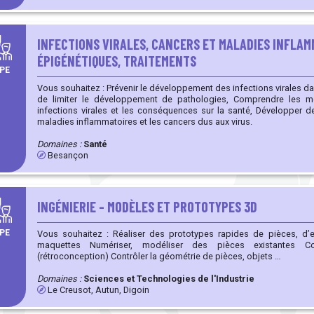
INFECTIONS VIRALES, CANCERS ET MALADIES INFLAM
ÉPIGÉNÉTIQUES, TRAITEMENTS
PE
Vous souhaitez : Prévenir le développement des infections virales dans la population générale en vue
de limiter le développement de pathologies, Comprendre les mécanismes impliqués dans les
infections virales et les conséquences sur la santé, Développer de nouvelles thérapies contre les
maladies inflammatoires et les cancers dus aux virus.
Domaines :
Santé
Besançon
INGÉNIERIE - MODÈLES ET PROTOTYPES 3D
PE
Vous souhaitez : Réaliser des prototypes rapides de pièces, d’ensembles, de mécanismes, de
maquettes Numériser, modéliser des pièces existantes Copier des pièces existantes
(rétroconception) Contrôler la géométrie de pièces, objets …
Domaines :
Sciences et Technologies de l'Industrie
Le Creusot, Autun, Digoin