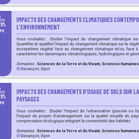
demain pour un projet spécifique.
IMPACTS DES CHANGEMENTS CLIMATIQUES CONTEMPO
L’ENVIRONNEMENT
PE
Vous souhaitez : Etudier l’impact du changement climatique sur la transformation du paysage
Quantifier et qualifier l’impact du changement climatique sur la végétation Etudier la vulnérabil
écosystème végétal face au changement climatique et/ou face à l’anthropis
caractériser les dynamiques climatologiques, hydrologiques et géo
Intégrer des processus spécifiques comme les dynamiques nivolog
Domaines :
Sciences de la Terre et du Vivant, Sciences humaines
Besançon, Dijon
IMPACTS DES CHANGEMENTS D’USAGE DE SOLS SUR LA
PAYSAGES
PE
Vous souhaitez : Etudier l’impact de l’urbanisation (passée ou future) sur la biodiversité Evaluer
l’impact de projets d’aménagement sur la qualité visuelle du paysage Localiser des mes
compensation écologique intégrant la connectivité des habitats
Domaines :
Sciences de la Terre et du Vivant, Sciences humaines
Besançon, Dijon