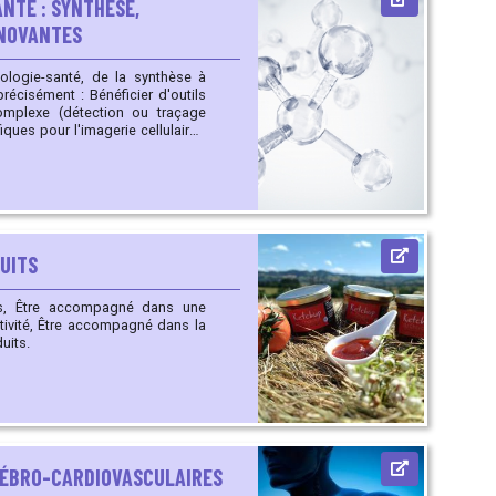
ANTÉ : SYNTHÈSE,
NNOVANTES
iologie-santé, de la synthèse à
néficier d'outils
omplexe (détection ou traçage
ues pour l'imagerie cellulaire),
no-métalliques
UITS
uits.
RÉBRO-CARDIOVASCULAIRES