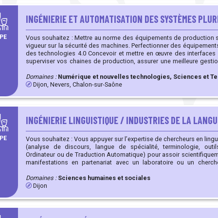
INGÉNIERIE ET AUTOMATISATION DES SYSTÈMES PLU
PE
Vous souhaitez : Mettre au norme des équipements de production selon les dernières exigences en
vigueur sur la sécurité des machines. Perfectionner des équipements déjà existants pour migrer vers
des technologies 4.0 Concevoir et mettre en œuvre des interfaces Homme-Machine permettant de
superviser vos chaines de production, assurer une meilleure gesti
diagnostic de pannes Concevoir et programmer des systèmes programmables embarqués Mettre
en œuvre des systèmes de pilotage intelligent permettant d’optimi
Domaines :
Numérique et nouvelles technologies, Sciences et Te
de vos équipements.
Dijon, Nevers, Chalon-sur-Saône
INGÉNIERIE LINGUISTIQUE / INDUSTRIES DE LA LANGU
PE
Vous souhaitez : Vous appuyer sur l’expertise de chercheurs en linguistique et industries de la langue
(analyse de discours, langue de spécialité, terminologie, out
Ordinateur ou de Traduction Automatique) pour assoir scientifiquement votre ac
manifestations en partenariat avec un laboratoire ou un cherche
Développer des produits linguistiques (documentation technique, b
domaine d’activité, Faire de l’extraction automatique d’information à partir de données textuelles,
Domaines :
Sciences humaines et sociales
Organiser / gérer la terminologie interne (multilingue) de votre entreprise, Alimente
Dijon
langagières (multilingue) des systèmes homme-machine (sys
gestuelle, usine du futur...)