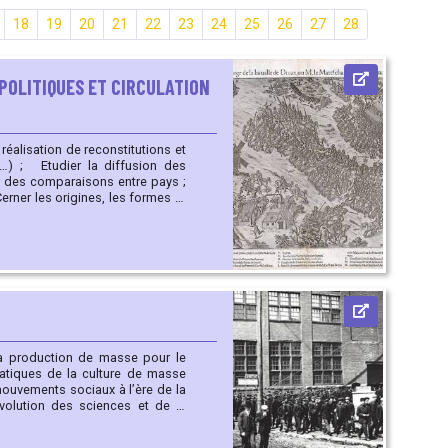
18
19
20
21
22
23
24
25
26
27
28
S POLITIQUES ET CIRCULATION
ion des
er des comparaisons entre pays ;
lation de l’information ;