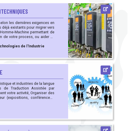
RITECHNIQUES
on de votre process, ou aider au
ser la consommation énergétique
chnologies de l'Industrie
E
ils de Traduction Assistée par
tivité, Organiser des
ur (expositions, conférences),
ases de données) issus de votre
r en données
tèmes de commande vocale ou