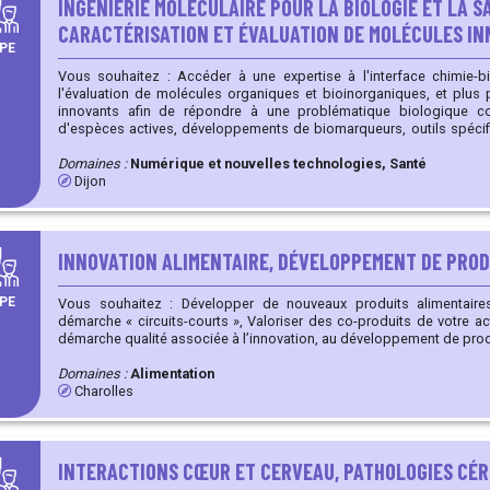
INGÉNIERIE MOLÉCULAIRE POUR LA BIOLOGIE ET LA S
CARACTÉRISATION ET ÉVALUATION DE MOLÉCULES I
PE
Vous souhaitez : Accéder à une expertise à l'interface chimie-b
l'évaluation de molécules organiques et bioinorganiques, et plus précisément : Bé
innovants afin de répondre à une problématique biologique c
d'espèces actives, développements de biomarqueurs, outils spécifiq
en tirant notamment profit des propriétés de luminescence Concevoir de nouveaux outils
thérapeutiques à base de molécules organiques ou complexes orga
Domaines :
Numérique et nouvelles technologies, Santé
Dijon
INNOVATION ALIMENTAIRE, DÉVELOPPEMENT DE PROD
PE
Vous souhaitez : Développer de nouveaux produits alimentaires, Être accompagné dans une
démarche « circuits-courts », Valoriser des co-produits de votre activité, Être accompagné dans la
démarche qualité associée à l’innovation, au développement de prod
Domaines :
Alimentation
Charolles
INTERACTIONS CŒUR ET CERVEAU, PATHOLOGIES CÉ