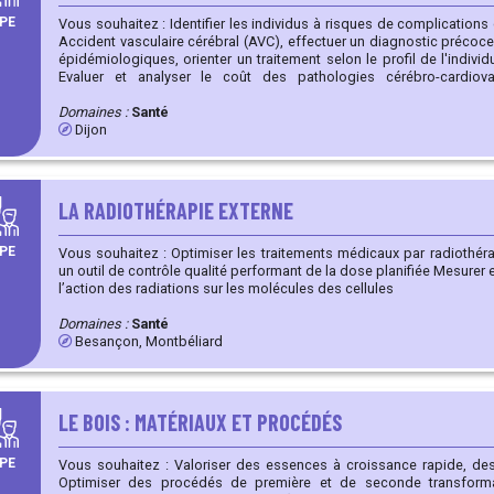
PE
Vous souhaitez : Identifier les individus à risques de complications cardiovasculaires à la suite d'un
Accident vasculaire cérébral (AVC), effectuer un diagnostic précoce. Grâce à l'analyse des donné
épidémiologiques, orienter un traitement selon le profil de l'individu
Evaluer et analyser le coût des pathologies cérébro-cardiova
épidémiologiques pour orienter la méthodologie et améliorer la prise
Domaines :
Santé
Dijon
LA RADIOTHÉRAPIE EXTERNE
PE
Vous souhaitez : Optimiser les traitements médicaux par radiothérapie externe en mettant en place
un outil de contrôle qualité performant de la dose planifiée Mesurer en 3D les doses délivrées Étudier
l’action des radiations sur les molécules des cellules
Domaines :
Santé
Besançon, Montbéliard
LE BOIS : MATÉRIAUX ET PROCÉDÉS
PE
Vous souhaitez : Valoriser des essences à croissance rapide, des feuillus de qualité secondaire.
Optimiser des procédés de première et de seconde transforma