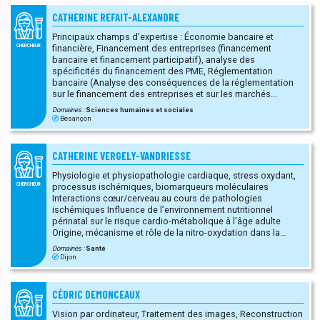
biomarqueurs d’efficacité thérapeutique
CATHERINE REFAIT-ALEXANDRE
Principaux champs d’expertise : Économie bancaire et
financière, Financement des entreprises (financement
CHERCHEUR
bancaire et financement participatif), analyse des
spécificités du financement des PME, Réglementation
bancaire (Analyse des conséquences de la réglementation
sur le financement des entreprises et sur les marchés
financiers), Rôle de la transparence dans les relations
Domaines :
Sciences humaines et sociales
financières (transparence des entreprises, transparence des
Besançon
banques), Financement de la transition agroécologique.
Principaux outils d’analyse : Études empiriques fondées sur
des modèles économétriques, Recours à des données
CATHERINE VERGELY-VANDRIESSE
microéconomiques (données individuelles, d’entreprises ou
de banques, majoritairement), Données issues
Physiologie et physiopathologie cardiaque, stress oxydant,
majoritairement de bases de données disponibles
processus ischémiques, biomarqueurs moléculaires
CHERCHEUR
(publiques ou payantes), minoritairement d’enquêtes,
Interactions cœur/cerveau au cours de pathologies
Démarche hypothético-déductive (Études empiriques
ischémiques Influence de l’environnement nutritionnel
fondées sur la volonté de valider ou d’invalider des
périnatal sur le risque cardio-métabolique à l’âge adulte
hypothèses déduites de modèles théoriques).
Origine, mécanisme et rôle de la nitro-oxydation dans la
physiopathologie cardiovasculaire Développement et études
Domaines :
Santé
de biomarqueurs d’AVC et d’infarctus du myocarde
Dijon
CÉDRIC DEMONCEAUX
Vision par ordinateur, Traitement des images, Reconstruction