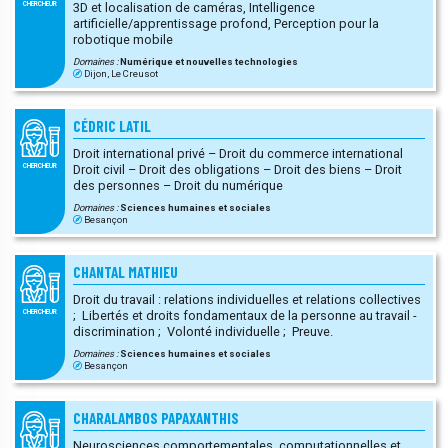
3D et localisation de caméras, Intelligence
CHERCHEUR
artificielle/apprentissage profond, Perception pour la
robotique mobile
Domaines :
Numérique et nouvelles technologies
Dijon, Le Creusot
CÉDRIC LATIL
Droit international privé – Droit du commerce international
Droit civil – Droit des obligations – Droit des biens – Droit
CHERCHEUR
des personnes – Droit du numérique
)
Domaines :
Sciences humaines et sociales
Besançon
CHANTAL MATHIEU
Droit du travail : relations individuelles et relations collectives
; Libertés et droits fondamentaux de la personne au travail -
CHERCHEUR
discrimination ; Volonté individuelle ; Preuve.
Domaines :
Sciences humaines et sociales
Besançon
CHARALAMBOS PAPAXANTHIS
Neurosciences comportementales, computationnelles et