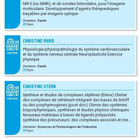
NIR II (ou SWIR), et de sondes bimodales, pour l’imagerie
moléculaire. Développement d’agents thérapeutiques
traçables par imagerie optique
Domaines :
Santé
Dijon
CHRISTINE MARIE
Physiologie/physiopathologie du système cardiovasculaire
et du système nerveux centrale Neuroplasticité Exercice
CHERCHEUR
physique
Domaines :
Santé
Dijon
CHRISTINE STERN
Synthèse et études de complexes silylènes (thèse) Chimie
des complexes de ruthénium intégrant des bases de Schiff
CHERCHEUR
ou des porphyrinogènes (post-doc) Chimie des systèmes
bisporphyriniques, synthèses et études physico-chimiques
Nouveaux matériaux à bases de ligands polyazotés :
synthèse des précurseurs, des complexes associés et mise
en œuvre des matériaux dans le cadre du laboratoire
Domaines :
Sciences et Technologies de l'Industrie
international associé franco-russe LIA LAMREM (2010-2019)
Dijon