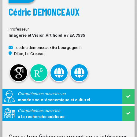
Cédric DEMONCEAUX
Professeur
Imagerie et Vision Artificielle / EA 7535
cedric.demonceaux
u-bourgogne.fr
Dijon, Le Creusot
Compétences ouvertes au
monde socio-économique et culturel
Compétences ouvertes
à la recherche publique
Ces autres fiches pourraient vous intéresser