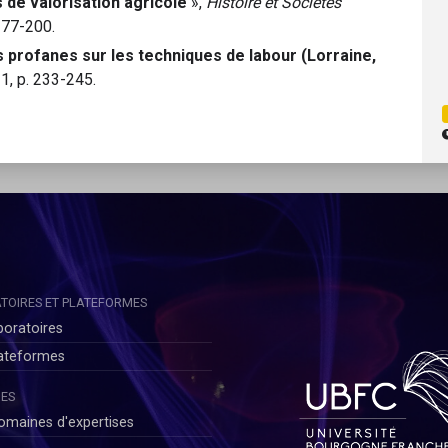
 de valorisation agricole
»,
Histoire et Sociétés
177-200.
 profanes sur les techniques de labour (Lorraine,
1, p. 233-245.
TOIRES ET PLATEFORMES
boratoires
lateformes
ES
omaines d'expertises