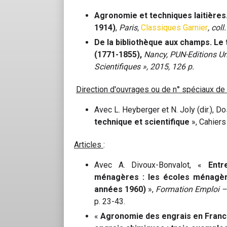
Agronomie et techniques laitières.
1914)
,
Paris,
Classiques Garnier
, col
De la bibliothèque aux champs. Le 
(1771-1855),
Nancy, PUN-Editions Univ
Scientifiques », 2015, 126 p.
Direction d'ouvrages ou de n° spéciaux de 
Avec L. Heyberger et N. Joly (dir.), D
technique et scientifique
», Cahiers
Articles
:
Avec A. Divoux-Bonvalot,
«
Entr
ménagères : les écoles ménagèr
années 1960)
»,
Formation Emploi – 
p. 23-43.
«
Agronomie des engrais en Franc