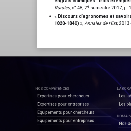
engrais chimiques : trois exemples
e
Rurales
, n° 48, 2
semestre 2017, p. 
«
Discours d’agronomes et savoirs
1820-1840)
»,
Annales de l’Est
, 2013-
NOS COMPÉTENCES
LABORA
Expertises pour chercheurs
Les la
Expertises pour entreprises
Les p
Equipements pour chercheurs
DOMAIN
Equipements pour entreprises
Nos d