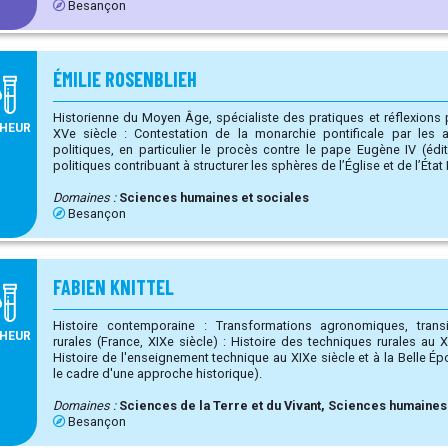
Besançon
ÉMILIE ROSENBLIEH
Historienne du Moyen Âge, spécialiste des pratiques et réflexions p
HEUR
XVe siècle : Contestation de la monarchie pontificale par les assemblées conciliaires Procès
politiques, en particulier le procès contre le pape Eugène IV (édition en cours
politiques contribuant à structurer les sphères de l’Église et de l’État Élections et votes au Moyen Âge
Pratiques d’exclusion religieuses et sociales
Domaines :
Sciences humaines et sociales
Besançon
FABIEN KNITTEL
Histoire contemporaine : Transformations agronomiques, trans
HEUR
rurales (France, XIXe siècle) : Histoire des techniques rurales au XIXe siècle et à la Belle Époque,
Histoire de l'enseignement technique au XIXe siècle et à la Belle Époque, Genre et techniqu
le cadre d'une approche historique).
Domaines :
Sciences de la Terre et du Vivant, Sciences humaines
Besançon