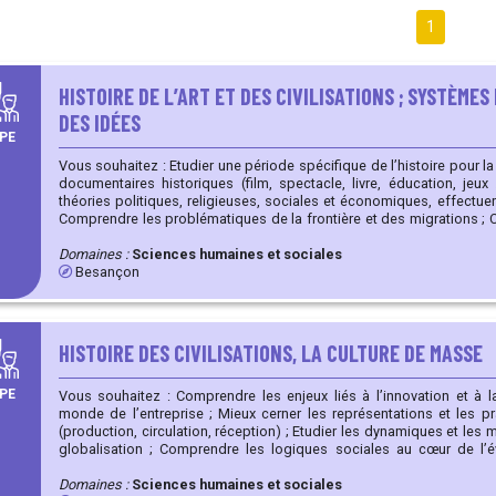
1
HISTOIRE DE L’ART ET DES CIVILISATIONS ; SYSTÈME
DES IDÉES
PE
Vous souhaitez : Etudier une période spécifique de l’histoire pour la réalisation de reconstitutions et
documentaires historiques (film, spectacle, livre, éducation, jeux …) ; Etudier la diffus
théories politiques, religieuses, sociales et économiques, effectu
Comprendre les problématiques de la frontière et des migrations ; Cerner les origines, les formes et
les issues d’un conflit ; Saisir les différentes formes de la circu
Domaines :
Sciences humaines et sociales
Besançon
HISTOIRE DES CIVILISATIONS, LA CULTURE DE MASSE
PE
Vous souhaitez : Comprendre les enjeux liés à l’innovation et à la production de masse pour le
monde de l’entreprise ; Mieux cerner les représentations et les pratiques de la culture de masse
(production, circulation, réception) ; Etudier les dynamiques et les mouvements sociaux à l’ère de la
globalisation ; Comprendre les logiques sociales au cœur de l’évolution des sciences et de la
médecine ; Comprendre et analyser le rôle du sport et du football dans les sociétés contemporaines
globalisées.
Domaines :
Sciences humaines et sociales