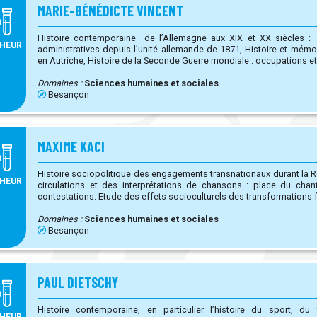
MARIE-BÉNÉDICTE VINCENT
Histoire contemporaine de l’Allemagne aux XIX et XX siècles : Histoire de l’état et des élite
HEUR
administratives depuis l’unité allemande de 1871, Histoire et mémoire du nazisme en Allemagne et
en Autriche, Histoire de la Seconde Guerre mondiale : occupations
Domaines :
Sciences humaines et sociales
Besançon
MAXIME KACI
Histoire sociopolitique des engagements transnationaux durant la Révolution 
HEUR
circulations et des interprétations de chansons : place du ch
contestations. Etude des effets socioculturels des transformati
Domaines :
Sciences humaines et sociales
Besançon
PAUL DIETSCHY
Histoire contemporaine, en particulier l’histoire du sport, du footbal
HEUR