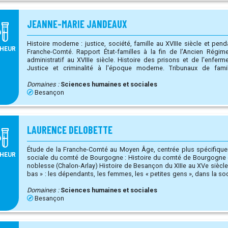
JEANNE-MARIE JANDEAUX
Histoire moderne : justice, société, famille au XVIIIe siècle et penda
HEUR
Franche-Comté. Rapport État-familles à la fin de l’Ancien Régime. Fonctionnement de l’appareil
administratif au XVIIIe siècle. Histoire des prisons et de l'enfermement pour correction familiale.
Justice et criminalité à l'époque moderne. Tribunaux de famille à l’époque révolutionnaire.
Paléographie de l’époque moderne.
Domaines :
Sciences humaines et sociales
Besançon
LAURENCE DELOBETTE
Étude de la Franche-Comté au Moyen Âge, centrée plus spécifiquement sur : L’histoir
HEUR
sociale du comté de Bourgogne : Histoire du comté de Bourgogne et des principales familles de la
noblesse (Chalon-Arlay) Histoire de Besançon du XIIIe au XVe siècle Histoire sociale « étudiée par le
bas » : les dépendants, les femmes, les « petites gens », dans la socié
gens d'Église et les gens de pouvoir dans la province ecclésiastique
archevêques et le haut clergé à Besançon, du XIIIe au XVe siècle.
Domaines :
Sciences humaines et sociales
Besançon