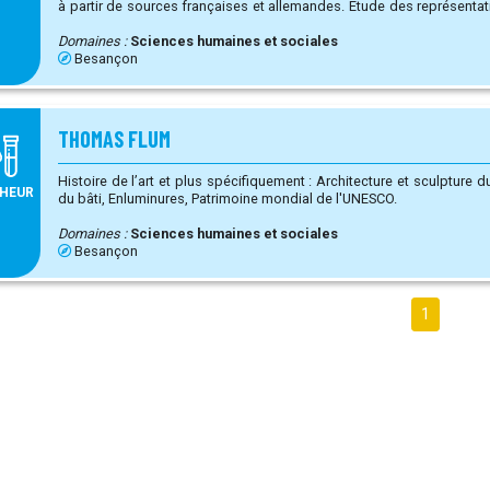
à partir de sources françaises et allemandes. Etude des représentations (images) réciproques de la
France et de l’Allemagne, dans des journaux satiriques et des manu
de 1919 à 1965. Participation à une Etude sur l'épistémologie et la méthode d'approche des images
Domaines :
Sciences humaines et sociales
par croisement de réflexions entre historiens du moyen-âge e
Besançon
contemporaine.
THOMAS FLUM
Histoire de l’art et plus spécifiquement : Architecture et sculpture du Moyen Âge tardif, Archéologie
HEUR
du bâti, Enluminures, Patrimoine mondial de l'UNESCO.
Domaines :
Sciences humaines et sociales
Besançon
1