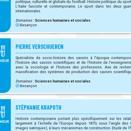
politique, culturelle et globale du football. Histoire politique du sport. Histoire économique du sport.
L’Italie fasciste et contemporaine. Le sport dans les deux guerres mondiales et les relations
internationales.
Domaines :
Sciences humaines et sociales
Besançon
PIERRE VERSCHUEREN
Spécialiste de socio-histoire des savoirs à l'époque contemporaine. Etudes à l'intersec
HEUR
l'histoire des savoirs scientifiques et de l'histoire de l'enseignem
avec la sociologie et l'histoire des professions. Axe de recherche actuel : les processus de
massification des systèmes de production des savoirs scientifiq
pratiques scientifiques et professionnelles (structures des carri
d'internationalisation, de sociabilité et de mobilisation).
Domaines :
Sciences humaines et sociales
Besançon
STÉPHANIE KRAPOTH
Histoire contemporaine portant plus spécifiquement sur les rela
HEUR
largement à l’échelle de l’Europe depuis 1870, sous l'angle des
images satiriques), à leurs mécanismes de construction. Etude de l’humour en politique depuis 1914