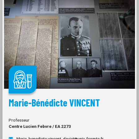
Marie-Bénédicte VINCENT
Professeur
Centre Lucien Febvre / EA 2273
Marie_benedicte.vincent_daviet
univ-fcomte.fr