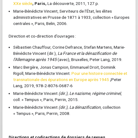
XXe siècle
,
Paris,
La découverte, 2011, 127 p.
Marie-Bénédicte Vincent, Serviteurs de l’État, les élites
administratives en Prusse de 1871 à 1933, collection « Europes
centrales », Paris, Belin, 2006.
Direction et co-direction d’ouvrages :
Sébastien Chauffour, Corine Defrance, Stefan Martens, Marie-
Bénédicte Vincent (dir.),
La France et la dénazification de
l’Allemagne après 1945
(avec), Bruxelles, Peter Lang, 2019.
Marc Bergère, Jonas Campion, Emmanuel Droit, Dominik
Rigoll, Marie-Bénédicte Vincent.
Pour une histoire connectée et
transnationale des épurations en Europe après 1945
;
Peter
Lang, 2019, 978-2-8076-0687-6
Marie-Bénédicte Vincent
(dir.), Le nazisme, régime criminel
,
coll. « Tempus », Paris, Perrin, 2015.
Marie-Bénédicte Vincent
(dir.), La dénazification
, collection
« Tempus », Paris, Perrin, 2008.
Directions et codirections de dossiers de revues