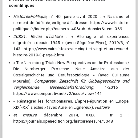
scientifiques
Histoire&Politique,
n° 40, janvier-avril 2020 : « Nazisme et
serment de fidélité», en ligne à l’adresse : https://www.histoire-
politique.fr/index.php?numero=40&rub=dossier&item=369
20&21. Revue d’histoire
: « Allemagne et expériences
migratoires depuis 1945 » (avec Ségolène Plyer), 2019/3, n°
143 : https://www.cairn.info/revue-vingt-et-vingt-et-un-revue-d-
histoire-2019-3-page-2.htm
« The Nuremberg Trials. New Perspectives on the Professions /
Die Nürnberger Prozesse. Neue Ansätze aus der
Sozialgeschichte und Berufssoziologie » (avec Guillaume
Mouralis),
Comparativ
,
Zeitschrift für Globalgeschichte und
vergleichende Gesellschaftsforschung
, 4-2016 :
https://www.comparativ.net/v2/issue/view/141
« Réintégrer les fonctionnaires. L’après-épuration en Europe,
e
e
XIX
-XX
siècles » (avec Aurélien Lignereux),
Histoire
et mesure
, décembre 2014, XXIX – n° 2 :
https://journals.openedition.org/histoiremesure/5048