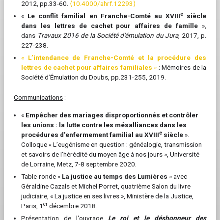
2012, pp.33-60.
⟨10.4000/ahrf.12293⟩
e
«
Le conflit familial en Franche-Comté au XVIII
siècle
dans les lettres de cachet pour affaires de famille
»,
dans
Travaux 2016 de la Société d'émulation du Jura
, 2017, p.
227-238.
«
L’intendance de Franche-Comté et la procédure des
lettres de cachet pour affaires familiales
»
; Mémoires de la
Société d’Émulation du Doubs, pp.231-255, 2019.
Communications
:
«
Empêcher des mariages disproportionnés et contrôler
les unions : la lutte contre les mésalliances dans les
e
procédures d’enfermement familial au XVIII
siècle
».
Colloque « L’eugénisme en question : généalogie, transmission
et savoirs de l’hérédité du moyen âge à nos jours », Université
de Lorraine, Metz, 7-8 septembre 2020.
Table-ronde «
La justice au temps des Lumières
» avec
Géraldine Cazals et Michel Porret,
quatrième Salon du livre
judiciaire, « La justice en ses livres », Ministère de la Justice,
er
Paris, 1
décembre 2018.
Présentation de l'ouvrage
Le roi et le déshonneur des