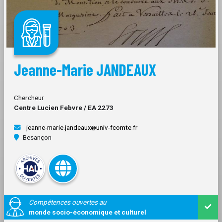
Jeanne-Marie JANDEAUX
Chercheur
Centre Lucien Febvre / EA 2273
jeanne-marie.jandeaux
univ-fcomte.fr
Besançon
Compétences ouvertes au
monde socio-économique et culturel