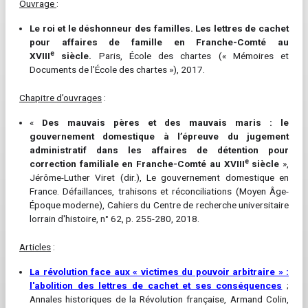
Ouvrage
:
Le roi et le déshonneur des familles. Les lettres de cachet
pour affaires de famille en Franche-Comté au
e
XVIII
siècle.
Paris, École des chartes (« Mémoires et
Documents de l’École des chartes »), 2017.
Chapitre d’ouvrages
:
«
Des mauvais pères et des mauvais maris : le
gouvernement domestique à l’épreuve du jugement
administratif dans les affaires de détention pour
e
correction familiale en Franche-Comté au XVIII
siècle
»,
Jérôme-Luther Viret (dir.), Le gouvernement domestique en
France. Défaillances, trahisons et réconciliations (Moyen Âge-
Époque moderne), Cahiers du Centre de recherche universitaire
lorrain d'histoire, n° 62, p. 255-280, 2018.
Articles
:
La révolution face aux « victimes du pouvoir arbitraire » :
l'abolition des lettres de cachet et ses conséquences
;
Annales historiques de la Révolution française, Armand Colin,