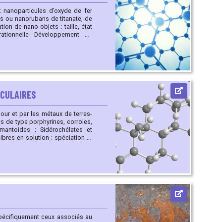
: nanoparticules d’oxyde de fer
 ou nanorubans de titanate, de
eloppement de
e
ÉCULAIRES
our et par les métaux de terres-
mantoides ; Sidérochélates et
cidation mécanistique, étude de
ns photovoltaïques et extraction
nt des polyazamacrocycles, des
pécifiquement ceux associés au