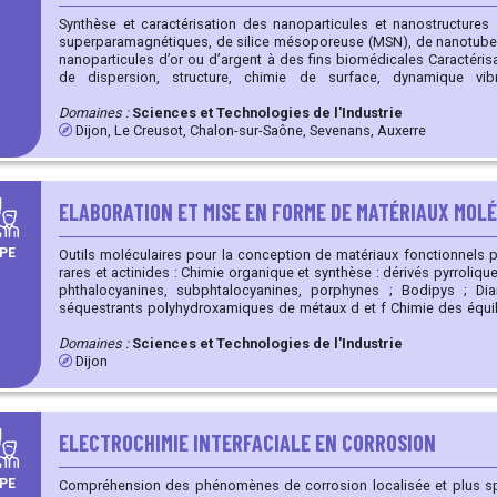
Synthèse et caractérisation des nanoparticules et nanostructures 
superparamagnétiques, de silice mésoporeuse (MSN), de nanotubes
nanoparticules d’or ou d’argent à des fins biomédicales Caractérisation de nano-objets : taille, état
de dispersion, structure, chimie de surface, dynamique vibrationnelle Dév
nanovecteurs, de nanoparticules théranostiques, de biocapteurs Evaluation de la toxicité et d
l’innocuité des nanoparticules
Domaines :
Sciences et Technologies de l'Industrie
Dijon, Le Creusot, Chalon-sur-Saône, Sevenans, Auxerre
ELABORATION ET MISE EN FORME DE MATÉRIAUX MOL
PE
Outils moléculaires pour la conception de matériaux fonctionnels p
rares et actinides : Chimie organique et synthèse : dérivés pyrroliques de type porphyrines, corroles,
phthalocyanines, subphtalocyanines, porphynes ; Bodipys ; Dia
séquestrants polyhydroxamiques de métaux d et f Chimie des équilibres en solution : spéciation et
détermination des paramètres thermodynamiques et cinétiques, élu
chélateurs d'espèces ionique Synthèse sans solvant de complexes à transfert de charge Synthèse et
Domaines :
Sciences et Technologies de l'Industrie
caractérisation de polymères fonctionnels et résines : applicatio
Dijon
solide/liquide Conception et caractérisation (ATG, ATD) de solides poreux de type Metal-Organic
Framework (MOF) ou Covalent Organic Frameworks (COF) incorpora
dérivés corroles ou des polyaryles rigides Electrosynthèse de polymères conducteurs et matériaux
hybrides polymère-macrocycle Mise en forme de semi-conducteurs moléculaires en couches
ELECTROCHIMIE INTERFACIALE EN CORROSION
minces Synthèse/caractérisation de matériaux hybrides organiques-inorganiques en phase gaz : PVD
et CVD organométallique Synthèse/caractérisation de nanoparticules métalliques en solution
PE
hétérosubstituées en surface (PR2, NR2, SR)
Compréhension des phénomènes de corrosion localisée et plus s