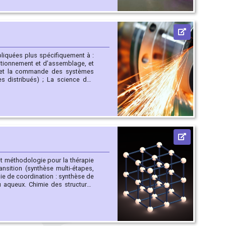
 (« Late » : Pd, Cu, Au, Ru, Pt)
xes de métaux de transition et
ppliquées plus spécifiquement à :
tionnement et d’assemblage, et
) ; La science des
appliqué à l’industrie du futur,
t méthodologie pour la thérapie
es structures