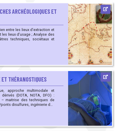
OCHES ARCHÉOLOGIQUES ET
n entre les lieux d’extraction et
x d’usage ; Analyse des
E ET THÉRANOSTIQUES
que, approche multimodale et
/ponts disulfures, ingénierie des
ques, spectrométrie de masse)
, Ga68, In111, Lu177, Y90)