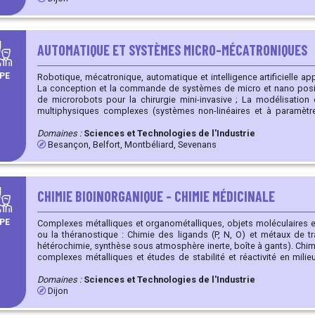
des métaux de transition précoces (« Early » : Ti, Zr) et tardifs
Caractérisation (DRX, RMN, modélisation), réactivité des comple
catalyse
AUTOMATIQUE ET SYSTÈMES MICRO-MÉCATRONIQUES
PE
Robotique, mécatronique, automatique et intelligence artificielle a
La conception et la commande de systèmes de micro et nano posi
de microrobots pour la chirurgie mini-invasive ; La modélisation et la commande des systèmes
multiphysiques complexes (systèmes non-linéaires et à paramètres distribués
données, la santé des systèmes, le « Pronostic Health Management » 
au médical et à la gestion de l’énergie.
Domaines :
Sciences et Technologies de l'Industrie
Besançon, Belfort, Montbéliard, Sevenans
CHIMIE BIOINORGANIQUE - CHIMIE MÉDICINALE
PE
Complexes métalliques et organométalliques, objets moléculaires e
ou la théranostique : Chimie des ligands (P, N, O) et métaux de transition (synthèse multi-étapes,
hétérochimie, synthèse sous atmosphère inerte, boîte à gants). Chimie de coordination : synthèse de
complexes métalliques et études de stabilité et réactivité en milieu aqueux. Chimie d
poly-pyrroliques (BODIPY, porphyrines et dérivés). Chimie médicinale : dérivés du resvératrol, chimie
du phosphore, des acides aminés.
Domaines :
Sciences et Technologies de l'Industrie
Dijon