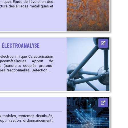
lution des
cture des alliages métalliques et
T ÉLECTROANALYSE
ique Caractérisation
alliques Apport de
 (transferts couplés protons-
ues réactionnelles. Détection de
metteurs) ou agroalimentaire
e, Raman, microbalance à quartz)
c de mesure I-V
aux mobiles, systèmes distribués,
, optimisation, ordonnancement.,