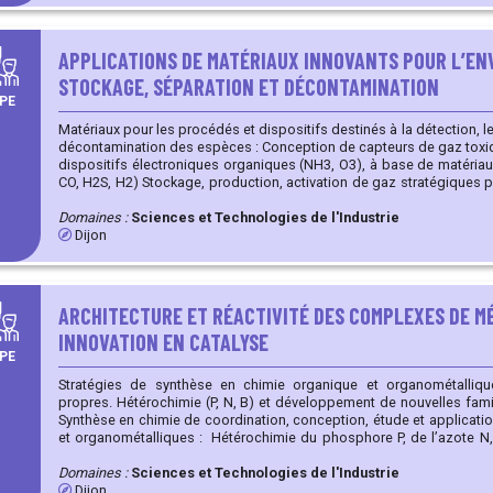
APPLICATIONS DE MATÉRIAUX INNOVANTS POUR L’EN
STOCKAGE, SÉPARATION ET DÉCONTAMINATION
PE
Matériaux pour les procédés et dispositifs destinés à la détection, le
décontamination des espèces : Conception de capteurs de gaz toxiques ou stratégiques : à base de
dispositifs électroniques organiques (NH3, O3), à base de matéria
CO, H2S, H2) Stockage, production, activation de gaz stratégiques pour la transition écologique (H2,
CO2, etc.) par des matériaux hybrides organiques-inorganiques recyclables Adsorption s
gaz par des structures Metal-Organic Framework (MOF) ou Covalent Or
Domaines :
Sciences et Technologies de l'Industrie
en œuvre de techniques pour l'évaluation de l'efficacité des matér
Dijon
évaluation de la sélectivité Reconnaissance, détection et séparation d'ions métalliques par des
chélateurs sélectifs immobilisés sur des supports organiqu
organiques-inorganiques mésoporeux) Procédés d'extraction solide/liquide, de purification,
nouveaux dispositifs analytiques (capteurs passifs de terrain)
ARCHITECTURE ET RÉACTIVITÉ DES COMPLEXES DE MÉ
INNOVATION EN CATALYSE
PE
Stratégies de synthèse en chimie organique et organométalliqu
propres. Hétérochimie (P, N, B) et développement de nouvelles fami
Synthèse en chimie de coordination, conception, étude et applicat
et organométalliques : Hétérochimie du phosphore P, de l’azote N, et du bore B Ligands hybrides,
polydentes, ambiphiles (P, N, B, O, S, C) : phosphasalenes, bis
phenoxyamidines, phosphines ferrocénique, phosphines chirale,
Domaines :
Sciences et Technologies de l'Industrie
cyclopentadiène et dérivés métalliques (lithium, sodium), aromatiques 
Dijon