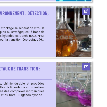
VIRONNEMENT : DÉTECTION,
 stockage, la séparation et/ou la
ux hybrides carbonés (NO2, NH3,
élective de
ganic Frameworks (COF) Mise
iaux : adsorption de gaz purs et
es ou inorganiques (hybrides
TAUX DE TRANSITION :
e, chimie durable et procédés
lles de ligands de coordination,
ions des complexes inorganiques
(iminophosphoranyl)phosphures,
 carbènes Chimie du
et hétéroaromatiques Chimie