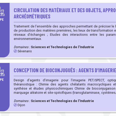
CIRCULATION DES MATÉRIAUX ET DES OBJETS, APPR
ARCHÉOMÉTRIQUES
PE
Traitement de l’ensemble des approches permettant de préciser le lie
de production des matières premières, les lieux de transformation et les lieu
réseaux d’échanges ; Etudes des interactions entre les paramètres techniques, sociétaux et
environnementaux.
Domaines :
Sciences et Technologies de l'Industrie
Sévenans
CONCEPTION DE BIOCONJUGUÉS : AGENTS D’IMAGERI
PE
Design d’agents d’imagerie pour l’imagerie PET/SPECT, opti
théranostique : Chimie des agents chélatants macrocycliques et dérivés (DOTA, NOTA, DFO) :
synthèse et études physicochimiques Chimie de bioconjugaison – maitrise des techniques de
marquage aléatoire et site-spécifiques (transglutaminase, cystéines
chaines glycanes), greffage de plateformes multivalentes Synthèse peptidique : élaboration de
conjugués peptidiques pour l’imagerie et la thérapie Développement de méthodes analytiques pour
Domaines :
Sciences et Technologies de l'Industrie
la caractérisation de bioconjugués (techniques chromatographi
Dijon
Radiochimie : développement et validation de procédures (Zr89, Cu64