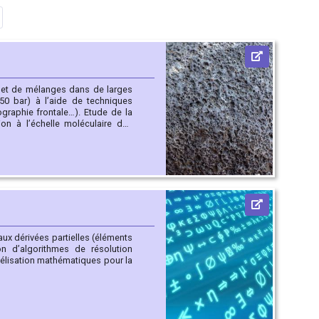
 et de mélanges dans de larges
0 bar) à l’aide de techniques
frontale…). Etude de la
lo Grand Canonique et Théorie
ufrés…
x dérivées partielles (éléments