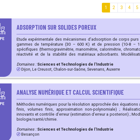
1
2
3
4
5
ADSORPTION SUR SOLIDES POREUX
PE
Etude expérimentale des mécanismes d’adsorption de corps purs
gammes de température (30 – 600 K) et de pression (10-8 – 15
spécifiques (thermogravimétrie, manométrie, calorimétrie, chromatographie 
réactivité et de la stabilité des matériaux adsorbants. Modélisation à l’échelle moléculaire des
processus d’adsorption par Dynamique moléculaire, Monte Car
Fonctionnelle de la Densité. Matériaux étudiés : zéolithes, silices, charbons actifs, MOFs (Metal
Domaines :
Sciences et Technologies de l'Industrie
Organic Frameworks), minéraux argileux, liège, bois de chêne… Fluides adsorbés : eau, COVs, azote,
Dijon, Le Creusot, Chalon-sur-Saône, Sevenans, Auxerre
hydrogène, deutérium, dioxyde de carbone, oxygène, composés so
ANALYSE NUMÉRIQUE ET CALCUL SCIENTIFIQUE
PE
Méthodes numériques pour la résolution approchée des équations au
finis, volumes finis, approximation non-polynomiale) ; Réalisation d’algorithmes de résolution
innovants et contrôle d’erreur (estimation d’erreur a posteriori) ; Modélisation mathématiques pour la
biologie/santé/chimie.
Domaines :
Sciences et Technologies de l'Industrie
Besançon