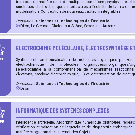
transport de matière dans de multiples conditions physiques et chimiques Etude de l’évo
cinétiques électrochimiques interfaciales à l’échelle de la microstru
modélisation Conception de nouveaux capteurs intégrables
Domaines :
Sciences et Technologies de l'Industrie
Dijon, Le Creusot, Chalon-sur-Saône, Sevenans, Auxerre
ELECTROCHIMIE MOLÉCULAIRE, ÉLECTROSYNTHÈSE E
PE
Synthèse et fonctionnalisation de molécules organiques par voie électrochim
électrochimique de molécules organiques/inorganiques/organomét
l'électrochimie à la compréhension de mécanismes réactionnels
électrons, catalyse électrochimique, …) et détermination de cinétiq
molécules d’intérêt dans les domaines médical (neurotrans
(antioxydants) Electrofonctionnalisation de surface Electrodépôt de polymères Couplage de
Domaines :
Sciences et Technologies de l'Industrie
l’électrochimie à d’autres techniques spectroscopiques (UV-visibl
Dijon
Spectroscopie d’impédance électrochimique appliquée aux dispositifs solides Ban
sous atmosphère contrôlée (ammoniac, ozone, ..)
INFORMATIQUE DES SYSTÈMES COMPLEXES
PE
Intelligence artificielle, Algorithmique numérique distribuée, rése
vérification et validation de logiciels et de dispositifs embarqués
matière programmable, Internet des Objets.