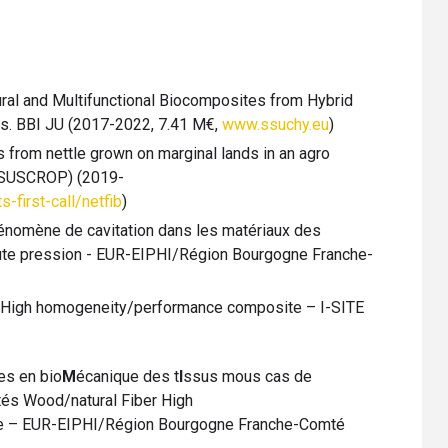
ural and Multifunctional Biocomposites from Hybrid
rs. BBI JU (2017-2022, 7.41 M€,
www.ssuchy.eu
)
es from nettle grown on marginal lands in an agro
 (SUSCROP) (2019-
-first-call/netfib
)
énomène de cavitation dans les matériaux des
ute pression - EUR-EIPHI/Région Bourgogne Franche-
 High homogeneity/performance composite – I-SITE
es en bio
M
écanique des t
I
ssus mous cas de
tés Wood/natural Fiber High
e – EUR-EIPHI/Région Bourgogne Franche-Comté