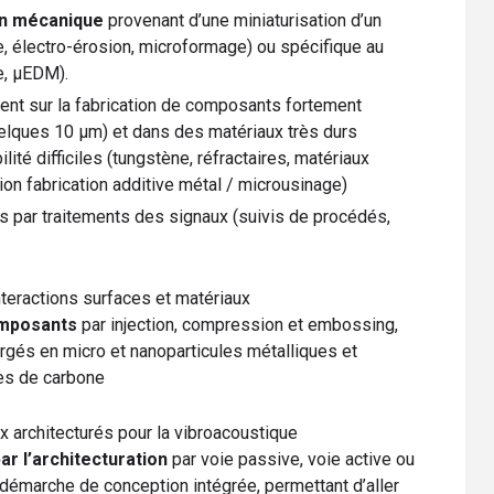
on mécanique
provenant d’une miniaturisation d’un
, électro-érosion, microformage) ou spécifique au
e, µEDM).
nt sur la fabrication de composants fortement
elques 10 µm) et dans des matériaux très durs
lité difficiles (tungstène, réfractaires, matériaux
n fabrication additive métal / microusinage)
s par traitements des signaux (suivis de procédés,
nteractions surfaces et matériaux
mposants
par injection, compression et embossing,
gés en micro et nanoparticules métalliques et
es de carbone
 architecturés pour la vibroacoustique
r l’architecturation
par voie passive, voie active ou
démarche de conception intégrée, permettant d’aller