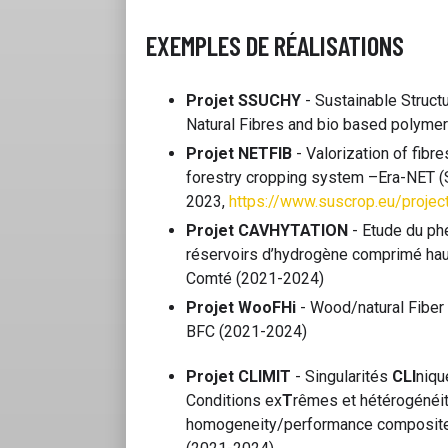
EXEMPLES DE RÉALISATIONS
Projet SSUCHY
- Sustainable Struct
Natural Fibres and bio based polyme
Projet NETFIB
- Valorization of fibr
forestry cropping system –Era-NET
2023,
https://www.suscrop.eu/projects
Projet CAVHYTATION
- Etude du ph
réservoirs d’hydrogène comprimé ha
Comté (2021-2024)
Projet WooFHi
- Wood/natural Fiber
BFC (2021-2024)
Projet CLIMIT
- Singularités
CLI
niqu
Conditions ex
T
rêmes et hétérogénéi
homogeneity/performance composit