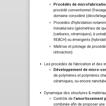
Procédés de microfabricati
procédé conventionnel (fraisage
domaine considéré (décolletag
Procédés d’hybridation notamme
miniaturisés (géométries de qu
(carbures, céramiques), à usinabi
REACH) ou émergents (hybridatio
Maîtrise et pilotage de procédé
rétroaction).
Les procédés de fabrication et des i
Développement de micro-co
de polymères et polymères char
céramiques, ou encore nanotub
Dynamique des structures & matériaux
Contrôle de
l’amortissement pa
combinée afin de proposer une 