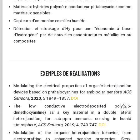
Matériaux hybrides polymère conducteur-phtalocyanine comme
matériaux sensibles
Capteurs d’ammoniac en milieu humide
Détection et stockage d'H
pour une "économie à base
2
d'hydrogène" par de nouvelles nanostructures métalliques ou
composites
EXEMPLES DE RÉALISATIONS
Modulating the electrical properties of organic heterojunction
devices based on phthalocyanines for ambipolar sensors
ACS
Sensors
,
2020
, 5 1849–1857.
DOI
The low conductive electrodeposited poly(2,5-
dimethoxyaniline) as a key material in a double lateral
heterojunction, for sub-ppm ammonia sensing in humid
atmosphere,
ACS Sensors,
2019
, 4, 740-747.
DOI
Modulation of the organic heterojunction behavior, from
electrografting to enhanced sensing properties.
Sens.