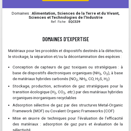
Domaines :
Alimentation, Sciences de la Terre et du Vivant,
Sciences et Technologies de l'Industrie
Ref. Fiche :
EQC539
DOMAINES D'EXPERTISE
Matériaux pour les procédés et dispositifs destinés à la détection,
le stockage, la séparation et/ou la décontamination des espèces :
Conception de capteurs de gaz toxiques ou stratégiques : à
base de dispositifs électroniques organiques (NH
, O
), à base
3
3
de matériaux hybrides carbonés (NO
, NH
, CO, H
S, H
)
2
3
2
2
Stockage, production, activation de gaz stratégiques pour la
transition écologique (H
, CO
,
etc
.) par des matériaux hybrides
2
2
organiques-inorganiques recyclables
Adsorption sélective de gaz par des structures Metal-Organic
Framework (MOF) ou Covalent Organic Frameworks (COF)
Mise en œuvre de techniques pour l'évaluation de l'efficacité
des matériaux : adsorption de gaz purs et évaluation de la
sélectivité