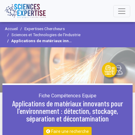
Accueil
Expertises Chercheurs
Sciences et Technologies de l'Industrie
Applications de matériaux innovants pour l’environnement : détection, stockage, séparation et décontamination
Fiche Compétences Equipe
Applications de matériaux innovants pour
l’environnement : détection, stockage,
séparation et décontamination
Faire une recherche