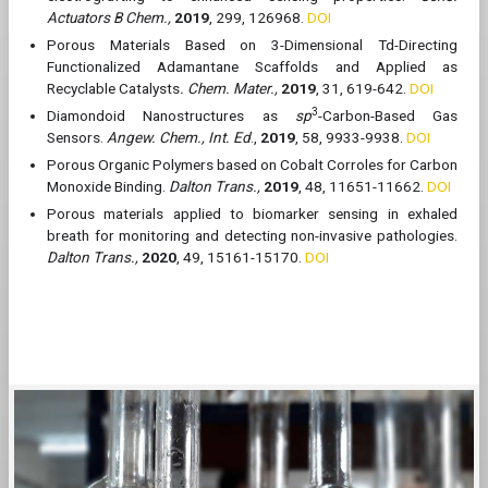
Actuators B Chem.,
2019
,
299, 126968.
DOI
Porous Materials Based on 3-​Dimensional Td-​Directing
Functionalized Adamantane Scaffolds and Applied as
Recyclable Catalysts
. Chem. Mater.,
2019
, 31, 619-642.
DOI
3
Diamondoid Nanostructures as
sp
-Carbon-Based Gas
Sensors.
Angew. Chem., Int. Ed
.,
2019
, 58, 9933-9938.
DOI
Porous Organic Polymers based on Cobalt Corroles for Carbon
Monoxide Binding.
Dalton Trans.,
2019
, 48, 11651-11662.
DOI
Porous materials applied to biomarker sensing in exhaled
breath for monitoring and detecting non-invasive pathologies.
Dalton Trans.,
2020
, 49, 15161-15170.
DOI