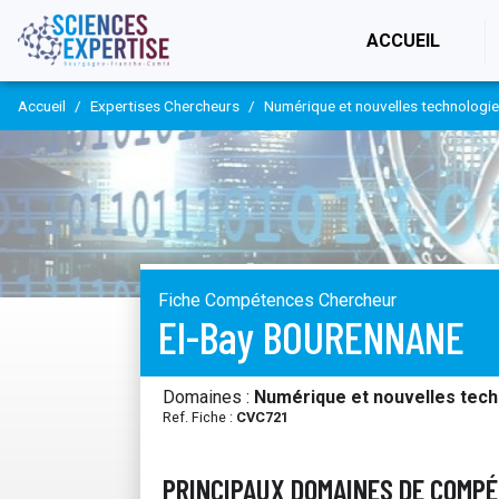
(CURR
ACCUEIL
Accueil
Expertises Chercheurs
Numérique et nouvelles technologi
Fiche Compétences Chercheur
El-Bay BOURENNANE
Domaines :
Numérique et nouvelles tech
Ref. Fiche :
CVC721
PRINCIPAUX DOMAINES DE COMP