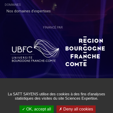
DOMAINES
Nos domaines d'expertises
FINANCÉ PAR
Copyright © SAYENS 2020
Mentions légales
|
Politique de Confidentialité Utilisateurs
|
Politique de Confidentialité Chercheurs
|
Conditions Générales
d'Utilisation
|
Cookies
|
Gestion des cookies
✓ OK, accept all
✗ Deny all cookies