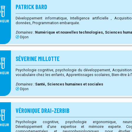
PATRICK BARD
Développement informatique, Intelligence artificielle , Acquisition de données, Traitement de
HEUR
données, Programmation embarquée.
Domaines :
Numérique et nouvelles technologies, Sciences huma
Dijon
SÉVERINE MILLOTTE
Psychologie cognitive, psychologie du développement, Acquisition du langage, développement du
HEUR
vocabulaire chez les enfant
Domaines :
Santé, Sciences humaines et sociales
Dijon
VÉRONIQUE DRAI-ZERBIB
Psychologie cognitive, psychologie ergonomique, neurop
HEUR
Développement d’une expertise et mémoire experte. Cognition musicale. Approches
comportementales et neurophysiologiques pour étudier l’