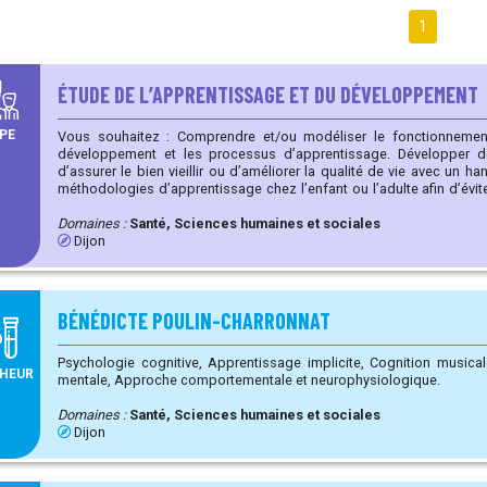
1
ÉTUDE DE L’APPRENTISSAGE ET DU DÉVELOPPEMENT
PE
Vous souhaitez : Comprendre et/ou modéliser le fonctionnement du système cognitif dans le
développement et les processus d’apprentissage. Développer de nouveaux dispositifs en vue
d’assurer le bien vieillir ou d’améliorer la qualité de vie avec un handicap. Développer de
méthodologies d’apprentissage chez l’enfant ou l’adulte afin d’évite
sociale.
Domaines :
Santé, Sciences humaines et sociales
Dijon
BÉNÉDICTE POULIN-CHARRONNAT
Psychologie cognitive, Apprentissage implicite, Cognition musicale / Perception auditive, Fatigue
HEUR
mentale, Approche comportementale et neurophysiologique.
Domaines :
Santé, Sciences humaines et sociales
Dijon