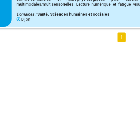
multimodales/multisensorielles. Lecture numérique et fatigue visuelle. Analyse des mouvements
oculaires (eye-tracking).
Domaines :
Santé, Sciences humaines et sociales
Dijon
1