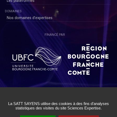
Les plateformes
DOMAINES
Nos domaines d'expertises
FINANCÉ PAR
Copyright © SAYENS 2020
Mentions légales
|
Politique de Confidentialité Utilisateurs
|
Politique de Confidentialité Chercheurs
|
Conditions Générales
d'Utilisation
|
Cookies
|
Gestion des cookies