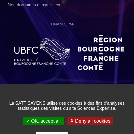
Nos domaines d'expertises
FINANCÉ PAR
Copyright © SAYENS 2020
Mentions légales
|
Politique de Confidentialité Utilisateurs
|
Politique de Confidentialité Chercheurs
|
Conditions Générales
d'Utilisation
|
Cookies
|
Gestion des cookies
✓ OK, accept all
✗ Deny all cookies