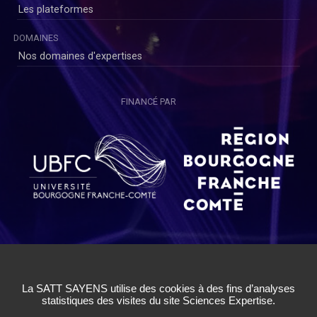
Les plateformes
DOMAINES
Nos domaines d'expertises
FINANCÉ PAR
Copyright © SAYENS 2020
Mentions légales
|
Politique de Confidentialité Utilisateurs
|
Politique de Confidentialité Chercheurs
|
Conditions Générales
d'Utilisation
|
Cookies
|
Gestion des cookies