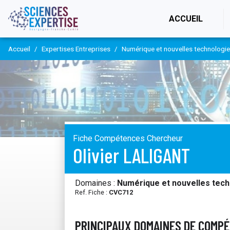
(CURR
ACCUEIL
Accueil
Expertises Entreprises
Numérique et nouvelles technologi
Fiche Compétences Chercheur
Olivier LALIGANT
Domaines :
Numérique et nouvelles tech
Ref. Fiche :
CVC712
PRINCIPAUX DOMAINES DE COMP