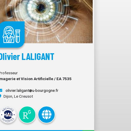
Olivier LALIGANT
Professeur
Imagerie et Vision Artificielle / EA 7535
olivier.laligant
u-bourgogne.fr
Dijon, Le Creusot