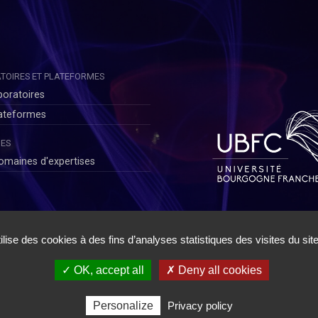
TOIRES ET PLATEFORMES
boratoires
lateformes
ES
omaines d'expertises
ateurs
|
Politique de Confidentialité Chercheurs
|
Conditions Générales d
✓ OK, accept all
✗ Deny all cookies
Personalize
Privacy policy