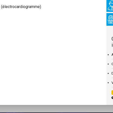
G (électrocardiogramme)
A
D
V