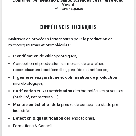
Domaines :
Alimentation, Santé, Sciences de la Terre et du
Vivant
Ref. Fiche :
EQM500
COMPÉTENCES TECHNIQUES
Maîtrises de procédés fermentaires pour la production de
microorganismes et biomolécules :
Identification
de cibles protéiques,
Conception et production sur mesure de protéines
recombinantes fonctionnelles, peptides et anticorps,
Ingénierie enzymatique
et
optimisation de production
microbiologique,
Purification
et
Caractérisation
des biomolécules produites
(stabilité, interactions, …),
Montée en échelle
: de la preuve de concept au stade pré
industriel,
Détection & quantification
des endotoxines,
Formations & Conseil.