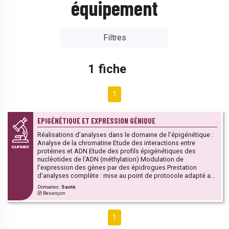
équipement
Filtres
1 fiche
1
EPIGÉNÉTIQUE ET EXPRESSION GÉNIQUE
Réalisations d’analyses dans le domaine de l’épigénétique :
Analyse de la chromatine Etude des interactions entre
EQUIPEMENT
protéines et ADN Etude des profils épigénétiques des
nucléotides de l’ADN (méthylation) Modulation de
l’expression des gènes par des épidrogues Prestation
d’analyses complète : mise au point de protocole adapté aux
différentes problématiques, préparation des échantillons,
Domaines :
Santé
réalisation de librairies, analyse de l’épigénome. IPStar :
Besançon
équipement de pointe pour l’automatisation de la
préparation d’échantillons épigénétiques et la bibliothèque
NGS.
1