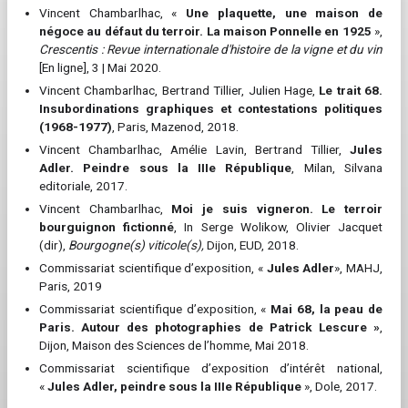
Vincent Chambarlhac, «
Une plaquette, une maison de
négoce au défaut du terroir. La maison Ponnelle en 1925
»,
Crescentis : Revue internationale d'histoire de la vigne et du vin
[En ligne], 3 | Mai 2020.
Vincent Chambarlhac, Bertrand Tillier, Julien Hage,
Le trait 68.
Insubordinations graphiques et contestations politiques
(1968-1977)
, Paris, Mazenod, 2018.
Vincent Chambarlhac, Amélie Lavin, Bertrand Tillier,
Jules
Adler. Peindre sous la IIIe République
, Milan, Silvana
editoriale, 2017.
Vincent Chambarlhac,
Moi je suis vigneron. Le terroir
bourguignon fictionné
, In Serge Wolikow, Olivier Jacquet
(dir),
Bourgogne(s) viticole(s),
Dijon, EUD, 2018.
Commissariat scientifique d’exposition, «
Jules Adler
», MAHJ,
Paris, 2019
Commissariat scientifique d’exposition, «
Mai 68, la peau de
Paris. Autour des photographies de Patrick Lescure »
,
Dijon, Maison des Sciences de l’homme, Mai 2018.
Commissariat scientifique d’exposition d’intérêt national,
«
Jules Adler, peindre sous la IIIe République
», Dole, 2017.