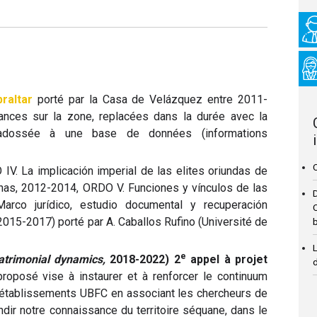
braltar
porté par la Casa de Velázquez entre 2011-
ces sur la zone, replacées dans la durée avec la
, adossée à une base de données (informations
C
IV. La implicación imperial de las elites oriundas de
anas, 2012-2014, ORDO V. Funciones y vínculos de las
Marco jurídico, estudio documental y recuperación
C
 2015-2017) porté par A. Caballos Rufino (Université de
L
e
patrimonial dynamics,
2018-2022) 2
appel à projet
roposé vise à instaurer et à renforcer le continuum
es établissements UBFC en associant les chercheurs de
ndir notre connaissance du territoire séquane, dans le