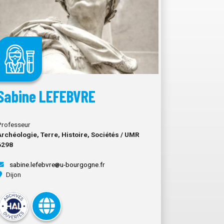
Sabine LEFEBVRE
Professeur
Archéologie, Terre, Histoire, Sociétés / UMR
6298
sabine.lefebvre
u-bourgogne.fr
Dijon