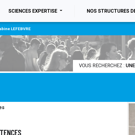
ENT)
SCIENCES EXPERTISE
NOS STRUCTURES D
abine LEFEBVRE
VOUS RECHERCHEZ :
UNE
es
ÉTENCES