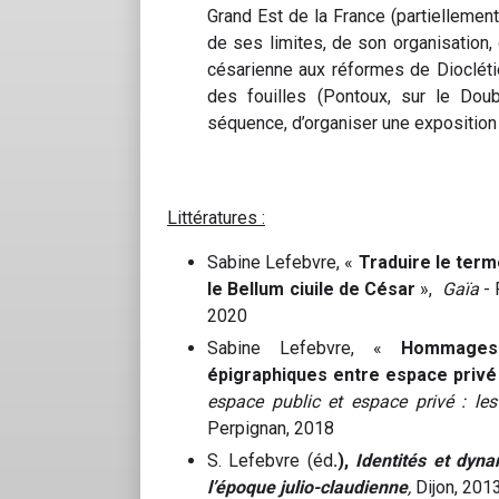
Grand Est de la France (partiellemen
de ses limites, de son organisation,
césarienne aux réformes de Dioclétien
des fouilles (Pontoux, sur le Doubs
séquence, d’organiser une expositi
Littératures :
Sabine Lefebvre, «
Traduire le term
le Bellum ciuile de César
»,
Gaïa
- 
2020
Sabine Lefebvre, «
Hommages 
épigraphiques entre espace privé
espace public et espace privé : les
Perpignan, 2018
S. Lefebvre (éd
.),
Identités et dyna
l’époque julio-claudienne
,
Dijon, 2013