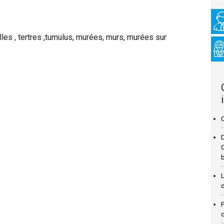
les , tertres ,tumulus, murées, murs, murées sur
C
C
L
P
c