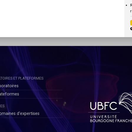
R
r
TOIRES ET PLATEFORMES
boratoires
lateformes
ES
omaines d'expertises