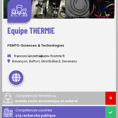
Equipe THERMIE
FEMTO-Sciences & Technologies
francois.lanzetta
univ-fcomte.fr
Besançon, Belfort, Montbéliard, Sevenans
Compétences fermées au
monde socio-économique et culturel
Compétences ouvertes
à la recherche publique