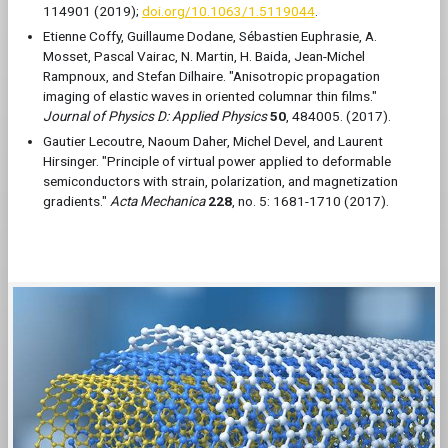
114901 (2019);
doi.org/10.1063/1.5119044
.
Etienne Coffy, Guillaume Dodane, Sébastien Euphrasie, A.
Mosset, Pascal Vairac, N. Martin, H. Baida, Jean-Michel
Rampnoux, and Stefan Dilhaire. "Anisotropic propagation
imaging of elastic waves in oriented columnar thin films."
Journal of Physics D: Applied Physics
50
, 484005. (2017).
Gautier Lecoutre, Naoum Daher, Michel Devel, and Laurent
Hirsinger. "Principle of virtual power applied to deformable
semiconductors with strain, polarization, and magnetization
gradients."
Acta Mechanica
228
, no. 5: 1681-1710 (2017).