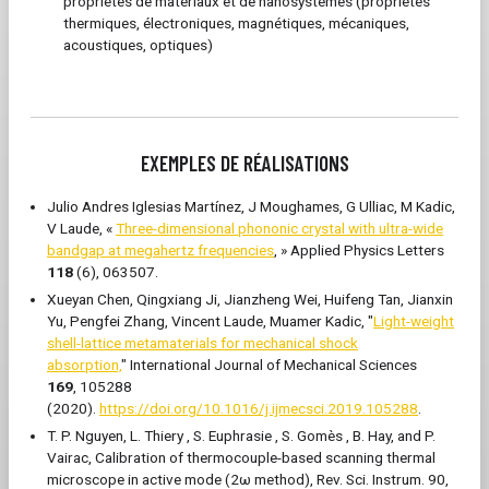
propriétés de matériaux et de nanosystèmes (propriétés
thermiques, électroniques, magnétiques, mécaniques,
acoustiques, optiques)
EXEMPLES DE RÉALISATIONS
Julio Andres Iglesias Martínez, J Moughames, G Ulliac, M Kadic,
V Laude, «
Three-dimensional phononic crystal with ultra-wide
bandgap at megahertz frequencies
, » Applied Physics Letters
118
(6), 063507.
Xueyan Chen, Qingxiang Ji, Jianzheng Wei, Huifeng Tan, Jianxin
Yu, Pengfei Zhang, Vincent Laude, Muamer Kadic, "
Light-weight
shell-lattice metamaterials for mechanical shock
absorption,
" International Journal of Mechanical Sciences
169
, 105288
(2020).
https://doi.org/10.1016/j.ijmecsci.2019.105288
.
T. P. Nguyen, L. Thiery , S. Euphrasie , S. Gomès , B. Hay, and P.
Vairac, Calibration of thermocouple-based scanning thermal
microscope in active mode (2ω method), Rev. Sci. Instrum. 90,