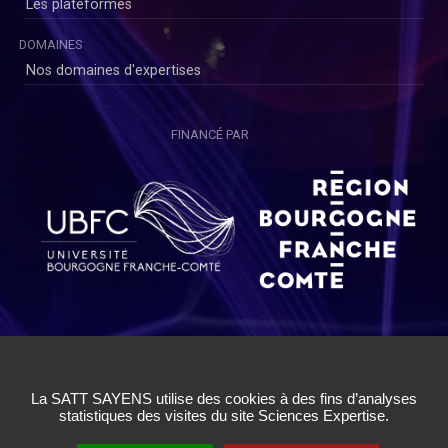
Les plateformes
DOMAINES
Nos domaines d'expertises
FINANCÉ PAR
Copyright © SAYENS 2020
Mentions légales
|
Politique de Confidentialité Utilisateurs
|
Politique de Confidentialité Chercheurs
|
Conditions Générales
d'Utilisation
|
Cookies
|
Gestion des cookies