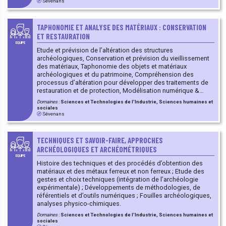
Sévenans
TAPHONOMIE ET ANALYSE DES MATÉRIAUX : CONSERVATION
ET RESTAURATION
EQUIPE
Etude et prévision de l’altération des structures
archéologiques, Conservation et prévision du vieillissement
des matériaux, Taphonomie des objets et matériaux
archéologiques et du patrimoine, Compréhension des
processus d’altération pour développer des traitements de
restauration et de protection, Modélisation numérique &
Optimisation de structures, Analyse structurale pour la
Domaines :
Sciences et Technologies de l'Industrie, Sciences humaines et
détection et la prédiction du comportement des matériaux,
sociales
Impression 3D de modèle.
Sévenans
TECHNIQUES ET SAVOIR-FAIRE, APPROCHES
ARCHÉOLOGIQUES ET ARCHÉOMÉTRIQUES
EQUIPE
Histoire des techniques et des procédés d’obtention des
matériaux et des métaux ferreux et non ferreux ; Etude des
gestes et choix techniques (intégration de l’archéologie
expérimentale) ; Développements de méthodologies, de
référentiels et d’outils numériques ; Fouilles archéologiques,
analyses physico-chimiques.
Domaines :
Sciences et Technologies de l'Industrie, Sciences humaines et
sociales