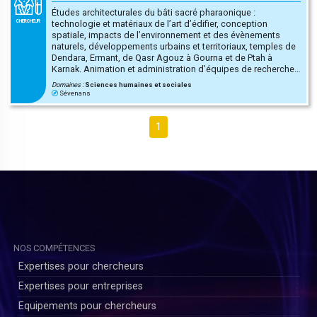
Études architecturales du bâti sacré pharaonique :
technologie et matériaux de l’art d’édifier, conception
CHERCHEUR
spatiale, impacts de l’environnement et des évènements
naturels, développements urbains et territoriaux, temples de
Dendara, Ermant, de Qasr Agouz à Gourna et de Ptah à
Karnak. Animation et administration d’équipes de recherche
pluri-disciplinaires et pluri-nationales sur le terrain
Domaines :
Sciences humaines et sociales
archéologique égyptien.
Sévenans
1
NOS COMPÉTENCES
Expertises pour chercheurs
Expertises pour entreprises
Equipements pour chercheurs