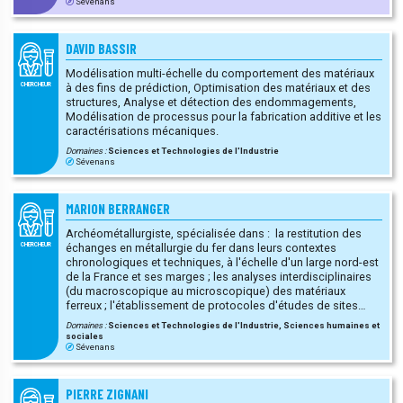
Sévenans
DAVID BASSIR
Modélisation multi-échelle du comportement des matériaux
à des fins de prédiction, Optimisation des matériaux et des
CHERCHEUR
structures, Analyse et détection des endommagements,
Modélisation de processus pour la fabrication additive et les
caractérisations mécaniques.
Domaines :
Sciences et Technologies de l'Industrie
Sévenans
)
MARION BERRANGER
Archéométallurgiste, spécialisée dans : la restitution des
échanges en métallurgie du fer dans leurs contextes
CHERCHEUR
chronologiques et techniques, à l'échelle d'un large nord-est
de la France et ses marges ; les analyses interdisciplinaires
(du macroscopique au microscopique) des matériaux
ferreux ; l'établissement de protocoles d'études de sites
sidérurgiques anciens (de la fouille au laboratoire) ; la
Domaines :
Sciences et Technologies de l'Industrie, Sciences humaines et
pratique de l'archéologie expérimentale en réduction directe.
sociales
Sévenans
PIERRE ZIGNANI