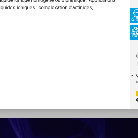
liquide ionique homogène ou biphasique ; Applications
quides ioniques : complexation d’actinides,
C
s