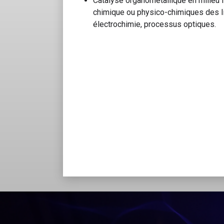
Catalyse organométallique en milieu 
chimique ou physico-chimiques des li
électrochimie, processus optiques.