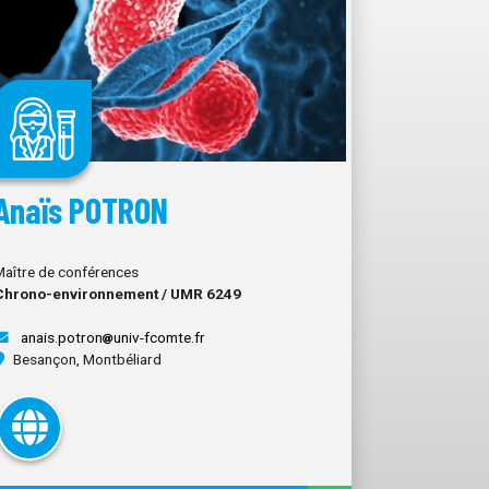
Anaïs POTRON
Maître de conférences
Chrono-environnement / UMR 6249
anais.potron
univ-fcomte.fr
Besançon, Montbéliard