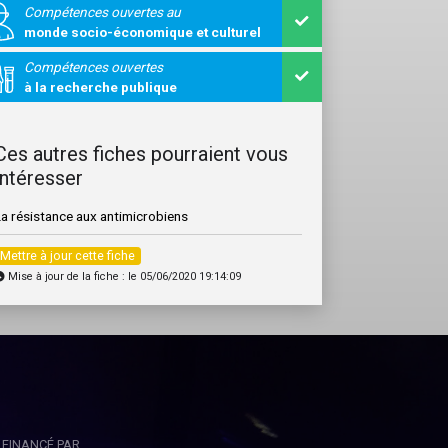
Compétences ouvertes au
monde socio-économique et culturel
Compétences ouvertes
à la recherche publique
Ces autres fiches pourraient vous
intéresser
La résistance aux antimicrobiens
Mettre à jour cette fiche
Mise à jour de la fiche : le 05/06/2020 19:14:09
FINANCÉ PAR