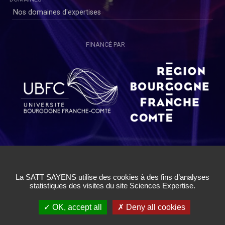
Nos domaines d'expertises
FINANCÉ PAR
Copyright © SAYENS 2020
Mentions légales
|
Politique de Confidentialité Utilisateurs
|
Politique de Confidentialité Chercheurs
|
Conditions Générales
d'Utilisation
|
Cookies
|
Gestion des cookies
✓ OK, accept all
✗ Deny all cookies