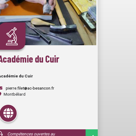
Académie du Cuir
Académie du Cuir
pierre.filet
ac-besancon.fr
Montbéliard
Compétences ouvertes au