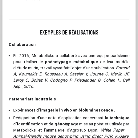
EXEMPLES DE RÉALISATIONS
Collaboration
En 2016, Metabolicks a collaboré avec une équipe parisienne
pour réaliser le
phénotypage métabolique
de leur modèle
d’étude murin, travail ayant fait l’objet d’une publication.
Forand
A, Koumakis E, Rousseau A, Sassier Y, Journe C, Merlin JF,
Leroy C, Boitez V, Codogno P, Friedlander G, Cohen I
., Cell
Rep. ,2016
.
Partenariats industriels
Expériences d
’imagerie in vivo en bioluminescence
.
Rédigaction d'une note d’application concernant la
technique
d’identification et de génotypage
mise au point et utilisée par
Metabolicks et l’animalerie d’Agrosup Dijon.
White Paper –
Animal-friendly mouse genotyping using direct PCR. K.Gaire,