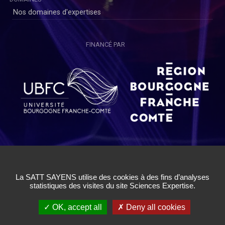
Nos domaines d'expertises
FINANCÉ PAR
Copyright © SAYENS 2020
Mentions légales
|
Politique de Confidentialité Utilisateurs
|
Politique de Confidentialité Chercheurs
|
Conditions Générales
d'Utilisation
|
Cookies
|
Gestion des cookies
✓ OK, accept all
✗ Deny all cookies