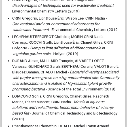
disadvantages of techniques used for wastewater treatment
-
Environmental Chemistry Letters (2019)
CRINI Grégorio, Lichtfouse Éric, Wilson Lee, CRINI Nadia -
Conventional and non-conventional adsorbents for
wastewater treatment
- Environmental Chemistry Letters (2019
LECHENAULT-BERGEROT Clothilde, MORIN-CRINI Nadia
Corresp., ROCCHI Steffi, Lichtfouse Éric, Chanet Gilles, CRINI
Grégorio -
Hemp to limit diffusion of difenoconazole in
vegetable garden soils
- Heliyon (2019)
DURAND Alexis, MAILLARD François, ALVAREZ-LOPEZ
Vanessa, GUINCHARD Sarah, BERTHEAU Coralie, VALOT Benoit,
Blaudez Damien, CHALOT Michel -
Bacterial diversity associated
with poplar trees grown on a Hg-contaminated site: Community
characterization and isolation of Hg-resistant plant growth-
promoting bacteria
- Science of the Total Environment (2018)
LOIACONO Sonia, CRINI Grégorio, Chanet Gilles, Raschetti
Marina, Placet Vincent, CRINI Nadia -
Metals in aqueous
solutions and real effluents: biosorption behavior of a hemp-
based felt -
Journal of Chemical Technology and Biotechnology
(2018)
Phanthavongsa Phonethip, CHALOT Michel, Papin Arnaud,