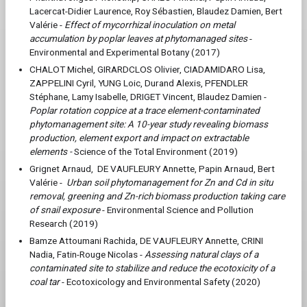
Lacercat-Didier Laurence, Roy Sébastien, Blaudez Damien, Bert
Valérie -
Effect of mycorrhizal inoculation on metal
accumulation by poplar leaves at phytomanaged sites
-
Environmental and Experimental Botany (2017)
CHALOT Michel, GIRARDCLOS Olivier, CIADAMIDARO Lisa,
ZAPPELINI Cyril, YUNG Loic, Durand Alexis, PFENDLER
Stéphane, Lamy Isabelle, DRIGET Vincent, Blaudez Damien -
Poplar rotation coppice at a trace element-contaminated
phytomanagement site: A 10-year study revealing biomass
production, element export and impact on extractable
elements -
Science of the Total Environment (2019)
Grignet Arnaud, DE VAUFLEURY Annette, Papin Arnaud, Bert
Valérie -
Urban soil phytomanagement for Zn and Cd in situ
removal, greening and Zn-rich biomass production taking care
of snail exposure
- Environmental Science and Pollution
Research (2019)
Bamze Attoumani Rachida, DE VAUFLEURY Annette, CRINI
Nadia, Fatin-Rouge Nicolas -
Assessing natural clays of a
contaminated site to stabilize and reduce the ecotoxicity of a
coal tar
- Ecotoxicology and Environmental Safety (2020)