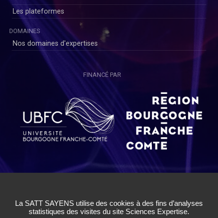
Les plateformes
DOMAINES
Nos domaines d'expertises
FINANCÉ PAR
Copyright © SAYENS 2020
Mentions légales
|
Politique de Confidentialité Utilisateurs
|
Politique de Confidentialité Chercheurs
|
Conditions Générales
d'Utilisation
|
Cookies
|
Gestion des cookies