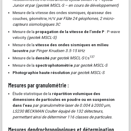
Junior et par (
geotek MSCL-S – en cours de développement)
Mesure de la vitesse des ondes sismiques, épaisseur des
couches, géométrie, H/V
par Flûte 24 géophones, 2 micro-
capteurs sismologiques 3C
Mesure de la
propagation de la vitesse de l’onde P
: P-wave
velocity
(
geotek MSCL-S)
Mesure de la
vitesse des ondes sismiques en milieu
lacustre
par Pinger Knudsen 3.5-15 kHz
137
Mesure de la
densité
par geotek MSCL-S
Cs
Mesure de la
spectrophotométrie
par
geotek MSCL-S
Photographie haute résolution
par
geotek MSCL-S
Mesures par granulométrie :
Étude statistique de la
répartition volumique des
dimensions de particules en poudre ou en suspension
dans l’eau
par granulométrie laser de 0.004 à 2000 µm,
LS230 BECKMAN
Coulter
équipé de 132 détecteurs,
permettant ainsi de déterminer 116 classes de particules.
Mesures dendrochronologiques et détermination