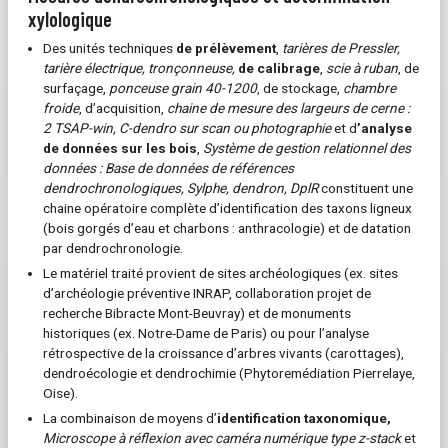
xylologique
Des unités techniques
de prélèvement
,
tarières de Pressler,
tarière électrique, tronçonneuse,
de calibrage
,
scie à ruban
, de
surfaçage,
ponceuse grain 40-1200
, de stockage,
chambre
froide
, d’acquisition,
chaine de mesure des largeurs de cerne :
2 TSAP-win, C-dendro sur scan ou photographie
et d
’analyse
de données sur les bois
,
Système de gestion relationnel des
données : Base de données de références
dendrochronologiques, Sylphe, dendron, DplR
constituent une
chaine opératoire complète d’identification des taxons ligneux
(bois gorgés d’eau et charbons : anthracologie) et de datation
par dendrochronologie.
Le matériel traité provient de sites archéologiques (ex. sites
d’archéologie préventive INRAP, collaboration projet de
recherche Bibracte Mont-Beuvray) et de monuments
historiques (ex. Notre-Dame de Paris) ou pour l’analyse
rétrospective de la croissance d’arbres vivants (carottages),
dendroécologie et dendrochimie (Phytoremédiation Pierrelaye,
Oise).
La combinaison de moyens d’
identification taxonomique,
Microscope à réflexion avec caméra numérique type z-stack
et