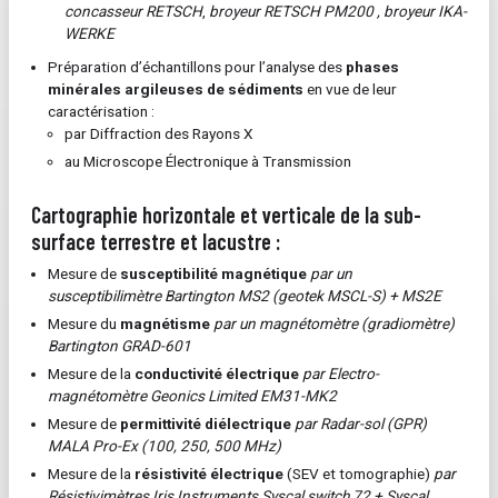
concasseur RETSCH
,
broyeur RETSCH PM200 , broyeur IKA-
WERKE
Préparation d’échantillons pour l’analyse des
phases
minérales argileuses de sédiments
en vue de leur
caractérisation :
par Diffraction des Rayons X
au Microscope Électronique à Transmission
Cartographie horizontale et verticale de la sub-
surface terrestre et lacustre :
Mesure de
susceptibilité magnétique
par un
susceptibilimètre Bartington MS2 (geotek MSCL-S) + MS2E
Mesure du
magnétisme
par un magnétomètre (gradiomètre)
Bartington GRAD-601
Mesure de la
conductivité électrique
par Electro-
magnétomètre Geonics Limited EM31-MK2
Mesure de
permittivité diélectrique
par Radar-sol (GPR)
MALA Pro-Ex (100, 250, 500 MHz)
Mesure de la
résistivité électrique
(SEV et tomographie)
par
Résistivimètres Iris Instruments Syscal switch 72 + Syscal