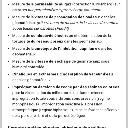
Mesure de la
perméabilité au gaz
(correction Klinkenberg) sur
carottes
par perméamètre à gaz à charge constante
Mesure de la
vitesse de propagation des ondes P
dans les
géomatériaux
grâce à banc de mesure de la vitesse des ondes
acoustiques sur carottes (Pundit)
Mesure de
conductivité électrique
et détermination de la
tortuosité du réseau poreux
dans les géomatériaux
Mesure de la
cinétique de l’imbibition capillaire
dans les
géomatériaux
Mesure de la
vitesse de séchage
de géomatériaux sous
humidité contrôlée
Cinétiques et isothermes d’adsorption de vapeur d’eau
dans les géomatériaux
Imprégnation de talons de roche par des résines colorées
pour la visualisation du milieu poreux en lames minces :
imprégnation totale sous vide puis sous pression (régime
monophasique) ; imprégnation sélective à la pression
atmosphérique (régime biphasique), mise en évidence sélective
de la porosité libre et de la porosité piégée.
Caractérisation physico-chimique des milieux