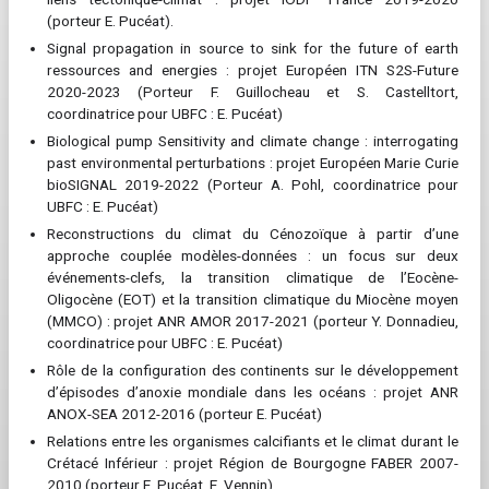
(porteur E. Pucéat).
Signal propagation in source to sink for the future of earth
ressources and energies : projet Européen ITN S2S-Future
2020-2023 (Porteur F. Guillocheau et S. Castelltort,
coordinatrice pour UBFC : E. Pucéat)
Biological pump Sensitivity and climate change : interrogating
past environmental perturbations : projet Européen Marie Curie
bioSIGNAL 2019-2022 (Porteur A. Pohl, coordinatrice pour
UBFC : E. Pucéat)
Reconstructions du climat du Cénozoïque à partir d’une
approche couplée modèles-données : un focus sur deux
événements-clefs, la transition climatique de l’Eocène-
Oligocène (EOT) et la transition climatique du Miocène moyen
(MMCO) : projet ANR AMOR 2017-2021 (porteur Y. Donnadieu,
coordinatrice pour UBFC : E. Pucéat)
Rôle de la configuration des continents sur le développement
d’épisodes d’anoxie mondiale dans les océans : projet ANR
ANOX-SEA 2012-2016 (porteur E. Pucéat)
Relations entre les organismes calcifiants et le climat durant le
Crétacé Inférieur : projet Région de Bourgogne FABER 2007-
2010 (porteur E. Pucéat, E. Vennin).