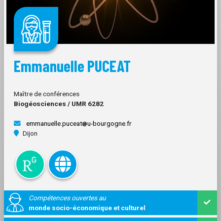
Emmanuelle PUCEAT
Maître de conférences
Biogéosciences / UMR 6282
emmanuelle.puceat
u-bourgogne.fr
Dijon
Compétences ouvertes au
monde socio-économique et culturel