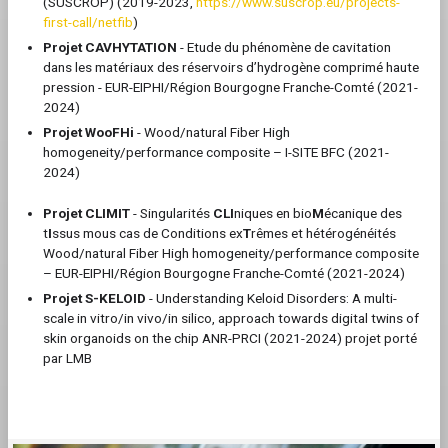
(SUSCROP) (2019-2023,
https://www.suscrop.eu/projects-
first-call/netfib
)
Projet CAVHYTATION
- Etude du phénomène de cavitation
dans les matériaux des réservoirs d’hydrogène comprimé haute
pression - EUR-EIPHI/Région Bourgogne Franche-Comté (2021-
2024)
Projet WooFHi
- Wood/natural Fiber High
homogeneity/performance composite – I-SITE BFC (2021-
2024)
Projet CLIMIT
- Singularités
CLI
niques en bio
M
écanique des
t
I
ssus mous cas de Conditions ex
T
rêmes et hétérogénéités
Wood/natural Fiber High homogeneity/performance composite
– EUR-EIPHI/Région Bourgogne Franche-Comté (2021-2024)
Projet S-KELOID
- Understanding Keloid Disorders: A multi-
scale in vitro/in vivo/in silico, approach towards digital twins of
skin organoids on the chip ANR-PRCI (2021-2024) projet porté
par LMB