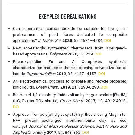
EXEMPLES DE RÉALISATIONS
Can supercritical carbon dioxide be suitable for the green
pretreatment of plant fibres dedicated to composite
applications?
J. Mater. Sci.
2020
, 55, 4671–4684.
DOI
New eco-Friendly synthesized thermosets from isoeugenol-
based epoxy resins,
Polymers
2020
, 12, 229.
DOI
Phenoxyamidine Zn and Al Complexes: synthesis,
characterization and use in the ring-opening polymerization of
lactide
Organometallics
2019
, 38, 4147–4157.
DOI
An electrochemical process to prepare and recycle biobased
ionic liquids,
Green Chem.
2019
, 21, 6290-6298.
DOI
Bio-based 1,3-diisobutyl imidazolium hydrogen oxalate [iBu
IM]
2
(HC
O
) as CO
shuttle,
Green Chem.
2017
, 19, 4912-4918.
2
4
2
DOI
Approach for poly(ethylglyoxylate) synthesis using Maghnite-​
H+– proton exchanged montmorillonite clay, as eco​
catalyst
Journal of Macromolecular Science, Part A: Pure and
Applied
Chemistry
2017
, 54, 843-852.
DOI