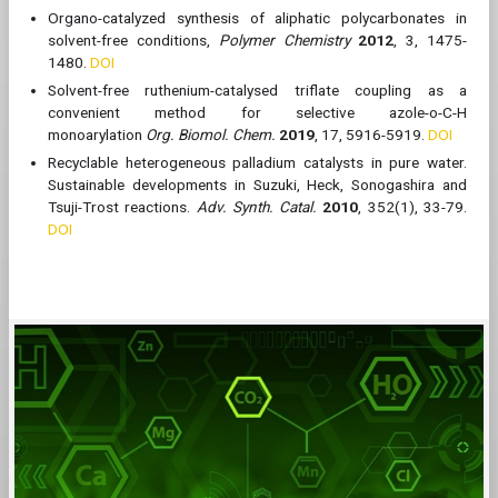
Organo-​catalyzed synthesis of aliphatic polycarbonates in
solvent-​free conditions,
Polymer Chemistry
2012
, 3, 1475-
1480.
DOI
Solvent-​free ruthenium-​catalysed triflate coupling as a
convenient method for selective azole-​o-​C-​H
monoarylation
Org. Biomol. Chem.
2019
, 17, 5916-5919.
DOI
Recyclable heterogeneous palladium catalysts in pure water.
Sustainable developments in Suzuki, Heck, Sonogashira and
Tsuji-​Trost reactions.
Adv. Synth. Catal.
2010
, 352(1), 33-79.
DOI