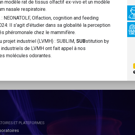
n modèle rat de tissus olfactif ex-vivo et un modèle
um nasale respiratoire.
R : NEONATOLF, Olfaction, cognition and feeding
24: Il s’agit d’étudier dans sa globalité la perception
tés phéromonale chez le mammifère.
u projet industriel (LVMH) : SUBLIM,
SUB
stitution by
 industriels de LVMH ont fait appel à nos
es molécules odorantes.
TOIRES ET PLATEFORMES
boratoires