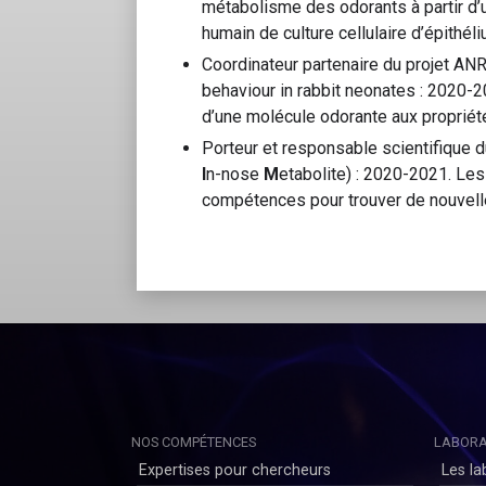
métabolisme des odorants à partir d’u
humain de culture cellulaire d’épithéli
Coordinateur partenaire du projet AN
behaviour in rabbit neonates : 2020-20
d’une molécule odorante aux proprié
Porteur et responsable scientifique d
I
n-nose
M
etabolite) : 2020-2021. Les
compétences pour trouver de nouvell
NOS COMPÉTENCES
LABORA
Expertises pour chercheurs
Les la