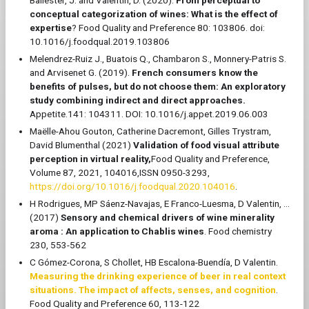
Ballester, J. and Valentin, D. (2020).
From perceptual to
conceptual categorization of wines: What is the effect of
expertise
? Food Quality and Preference 80: 103806. doi:
10.1016/j.foodqual.2019.103806
Melendrez-Ruiz J., Buatois Q., Chambaron S., Monnery-Patris S.
and Arvisenet G. (2019).
French consumers know the
benefits of pulses, but do not choose them: An exploratory
study combining indirect and direct approaches.
Appetite.141: 104311. DOI: 10.1016/j.appet.2019.06.003
Maëlle-Ahou Gouton, Catherine Dacremont, Gilles Trystram,
David Blumenthal (2021)
Validation of food visual attribute
perception in virtual reality,
Food Quality and Preference,
Volume 87, 2021, 104016,ISSN 0950-3293,
https://doi.org/10.1016/j.foodqual.2020.104016
.
H Rodrigues, MP Sáenz-Navajas, E Franco-Luesma, D Valentin, ...
(2017)
Sensory and chemical drivers of wine minerality
aroma : An application to Chablis wines
. Food chemistry
230, 553-562
C Gómez-Corona, S Chollet, HB Escalona-Buendía, D Valentin.
Measuring the drinking experience of beer in real context
situations. The impact of affects, senses, and cognition
.
Food Quality and Preference 60, 113-122