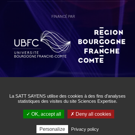
FINANCÉ PAR
Copyright © SAYENS 2020
Mentions légales
|
Politique de Confidentialité Utilisateurs
|
Politique de Confidentialité Chercheurs
|
Conditions Générales
d'Utilisation
|
Cookies
|
Gestion des cookies
✓ OK, accept all
✗ Deny all cookies
Personalize
Privacy policy