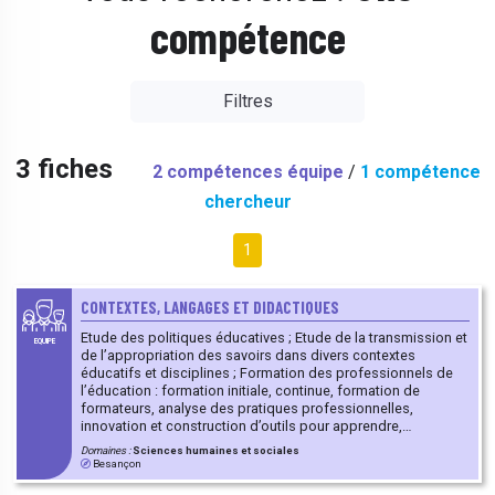
compétence
Filtres
3 fiches
2 compétences équipe
/
1 compétence
chercheur
1
CONTEXTES, LANGAGES ET DIDACTIQUES
Etude des politiques éducatives ; Etude de la transmission et
EQUIPE
de l’appropriation des savoirs dans divers contextes
éducatifs et disciplines ; Formation des professionnels de
l’éducation : formation initiale, continue, formation de
formateurs, analyse des pratiques professionnelles,
innovation et construction d’outils pour apprendre,
recherches collaboratives entre professeurs et chercheurs.
Domaines :
Sciences humaines et sociales
Besançon