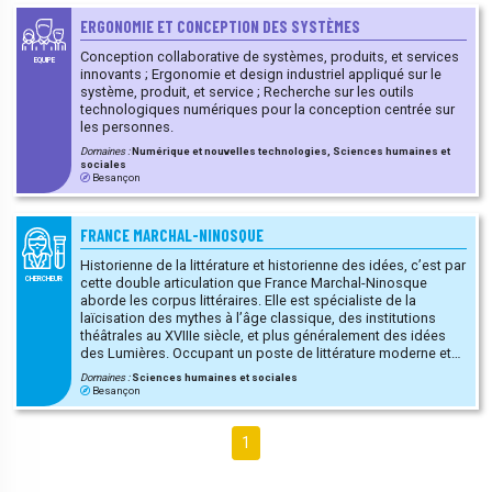
ERGONOMIE ET CONCEPTION DES SYSTÈMES
Conception collaborative de systèmes, produits, et services
EQUIPE
innovants ; Ergonomie et design industriel appliqué sur le
système, produit, et service ; Recherche sur les outils
technologiques numériques pour la conception centrée sur
les personnes.
Domaines :
Numérique et nouvelles technologies, Sciences humaines et
sociales
Besançon
FRANCE MARCHAL-NINOSQUE
Historienne de la littérature et historienne des idées, c’est par
cette double articulation que France Marchal-Ninosque
CHERCHEUR
aborde les corpus littéraires. Elle est spécialiste de la
laïcisation des mythes à l’âge classique, des institutions
théâtrales au XVIIIe siècle, et plus généralement des idées
des Lumières. Occupant un poste de littérature moderne et
contemporaine, ses travaux articulent aussi la réception du
Domaines :
Sciences humaines et sociales
XVIIIe siècle au siècle suivant (notamment les figures de
Besançon
Goethe ou de Diderot). Sa méthode est celle du retour aux
sources archivistiques.
1