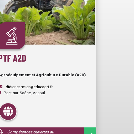
PTF A2D
Agroéquipement et Agriculture Durable (A2D)
didier.carmien
educagri.fr
Port-sur-Saône, Vesoul
Compétences ouvertes au