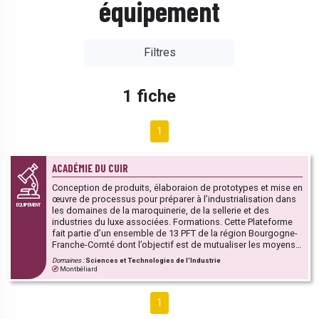
équipement
Filtres
1 fiche
1
ACADÉMIE DU CUIR
Conception de produits, élaboraion de prototypes et mise en
œuvre de processus pour préparer à l’industrialisation dans
EQUIPEMENT
les domaines de la maroquinerie, de la sellerie et des
industries du luxe associées. Formations. Cette Plateforme
fait partie d’un ensemble de 13 PFT de la région Bourgogne-
Franche-Comté dont l’objectif est de mutualiser les moyens
techniques et les compétences des établissements publics
Domaines :
Sciences et Technologies de l'Industrie
d'enseignement (lycées polyvalents et professionnels,
Montbéliard
EPLEFPA) et des établissements d'enseignement supérieur
et de recherche, au service du développement et de
l’innovation des TPE/PME et PMI.
1