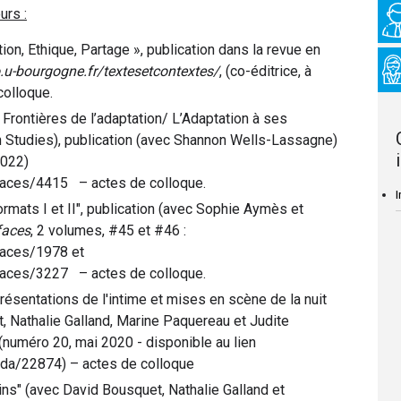
urs :
on, Ethique, Partage », publication dans la revue en
o.u-bourgogne.fr/textesetcontextes/
, (co-éditrice, à
colloque.
 Frontières de l’adaptation/ L’Adaptation à ses
on Studies), publication (avec Shannon Wells-Lassagne)
2022)
erfaces/4415 – actes de colloque.
I
mats I et II", publication (avec Sophie Aymès et
faces
, 2 volumes, #45 et #46 :
rfaces/1978 et
erfaces/3227 – actes de colloque.
ésentations de l'intime et mises en scène de la nuit
 Nathalie Galland, Marine Paquereau et Judite
(numéro 20, mai 2020 - disponible au lien
anda/22874) – actes de colloque
ns" (avec David Bousquet, Nathalie Galland et