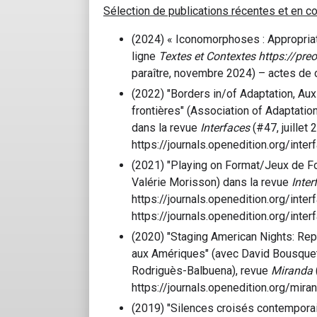
Sélection de publications récentes et en co
(2024) « Iconomorphoses : Appropriati
ligne
Textes et Contextes https://pre
paraître, novembre 2024) – actes de 
(2022) "Borders in/of Adaptation, Aux
frontières" (Association of Adaptati
dans la revue
Interfaces
(#47, juillet 
https://journals.openedition.org/int
(2021) "Playing on Format/Jeux de For
Valérie Morisson) dans la revue
Inter
https://journals.openedition.org/inte
https://journals.openedition.org/int
(2020) "Staging American Nights: Repr
aux Amériques" (avec David Bousquet,
Rodriguès-Balbuena), revue
Miranda
https://journals.openedition.org/mir
(2019) "Silences croisés contemporai