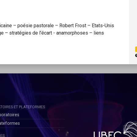
aine – poésie pastorale – Robert Frost – Etats-Unis
ge – stratégies de l’écart - anamorphoses – liens
TOIRES ET PLATEFORMES
boratoires
lateformes
ES