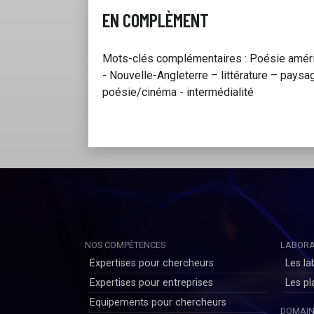
EN COMPLÈMENT
Mots-clés complémentaires : Poésie améric
- Nouvelle-Angleterre – littérature – paysa
poésie/cinéma - intermédialité
NOS COMPÉTENCES
LABORA
Expertises pour chercheurs
Les la
Expertises pour entreprises
Les p
Equipements pour chercheurs
DOMAIN