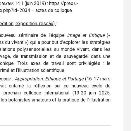
ntextes
14.1 (juin 2019) : https://preo.u-
x.php?id=2034 – actes de colloque.
édition, exposition, réseau)
:
nouveau séminaire de l’équipe
Image et Critique
(«
ns du vivant ») qui a pour but d’explorer les stratégies
elations polysensorielles au monde vivant, dans les
chivage, de transmission et de sauvegarde, dans une
onique. Trois axes de travail sont privilégiés : le
imé et l’illustration scientifique.
ses : Appropriation, Ethique et Partage
(16-17 mars
vait entamé la réflexion sur ce nouveau cycle de
 prochain colloque international (19-20 juin 2025,
es botanistes amateurs et la pratique de l’illustration