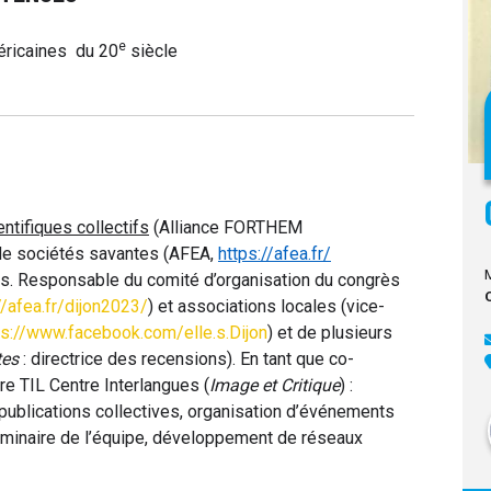
e
méricaines du 20
siècle
ntifiques collectifs
(Alliance FORTHEM
 de sociétés savantes (AFEA,
https://afea.fr/
s. Responsable du comité d’organisation du congrès
//afea.fr/dijon2023/
) et associations locales (vice-
ps://www.facebook.com/elle.s.Dijon
) et de plusieurs
tes
: directrice des recensions). En tant que co-
re TIL Centre Interlangues (
Image et Critique
) :
 publications collectives, organisation d’événements
séminaire de l’équipe, développement de réseaux