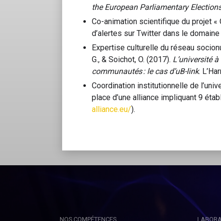
the European Parliamentary Election
Co-animation scientifique du projet « 
d’alertes sur Twitter dans le domaine 
Expertise culturelle du réseau socionu
G., & Soichot, O. (2017).
L’université à
communautés : le cas d’uB-link
. L’Ha
Coordination institutionnelle de l’u
place d’une alliance impliquant 9 éta
alliance.eu/
).
NOS COMPÉTENCES
LABORA