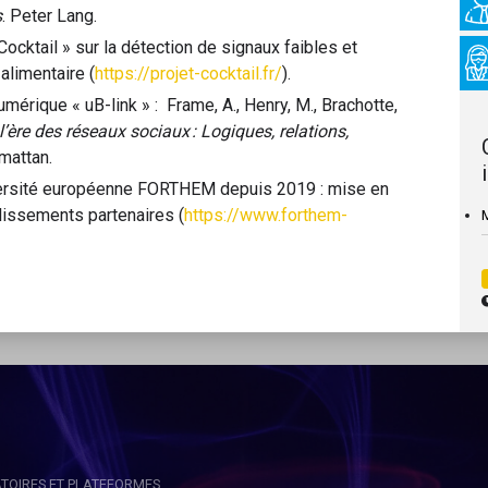
s
. Peter Lang.
Cocktail » sur la détection de signaux faibles et
alimentaire (
https://projet-cocktail.fr/
).
mérique « uB-link » : Frame, A., Henry, M., Brachotte,
 l’ère des réseaux sociaux : Logiques, relations,
rmattan.
niversité européenne FORTHEM depuis 2019 : mise en
blissements partenaires (
https://www.forthem-
TOIRES ET PLATEFORMES