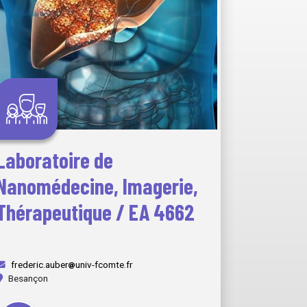
Laboratoire de
Nanomédecine, Imagerie,
Thérapeutique / EA 4662
frederic.auber
univ-fcomte.fr
Besançon