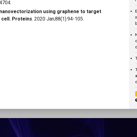
4704.
E
nanovectorization using graphene to target
 cell. Proteins
. 2020 Jan;88(1):94-105.
d
T
d