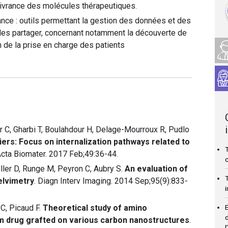
livrance des molécules thérapeutiques.
sance : outils permettant la gestion des données et des
les partager, concernant notamment la découverte de
n de la prise en charge des patients
r C, Gharbi T, Boulahdour H, Delage-Mourroux R, Pudlo
rs: Focus on internalization pathways related to
T
Acta Biomater. 2017 Feb;49:36-44.
ler D, Runge M, Peyron C, Aubry S.
An evaluation of
elvimetry
. Diagn Interv Imaging. 2014 Sep;95(9):833-
E
C, Picaud F.
Theoretical study of amino
um drug grafted on various carbon nanostructures
.