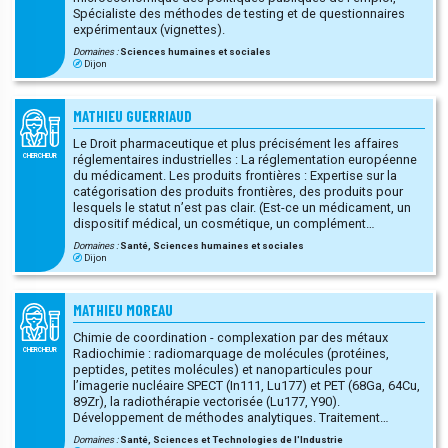
Spécialiste des méthodes de testing et de questionnaires
expérimentaux (vignettes).
Domaines :
Sciences humaines et sociales
Dijon
MATHIEU GUERRIAUD
Le Droit pharmaceutique et plus précisément les affaires
réglementaires industrielles : La réglementation européenne
CHERCHEUR
du médicament. Les produits frontières : Expertise sur la
catégorisation des produits frontières, des produits pour
lesquels le statut n’est pas clair. (Est-ce un médicament, un
dispositif médical, un cosmétique, un complément
alimentaire …) La réglementation des médicaments de
Domaines :
Santé, Sciences humaines et sociales
thérapie innovante (MTI) Expertise dans la catégorisation des
Dijon
médicaments de thérapie innovante. Expertise sur les
affaires réglementaires des médicaments de thérapie
innovante et sur les problématiques de sécurité.
MATHIEU MOREAU
Réglementation de la pharmacovigilance Marché des
produits de santé : Propriété intellectuelle et produits de
Chimie de coordination - complexation par des métaux
santé Problématique de contrefaçon/falsification
Radiochimie : radiomarquage de molécules (protéines,
CHERCHEUR
peptides, petites molécules) et nanoparticules pour
l’imagerie nucléaire SPECT (In111, Lu177) et PET (68Ga, 64Cu,
89Zr), la radiothérapie vectorisée (Lu177, Y90).
Développement de méthodes analytiques. Traitement
d'images (imagerie optique, TEP, SPECT)
Domaines :
Santé, Sciences et Technologies de l'Industrie