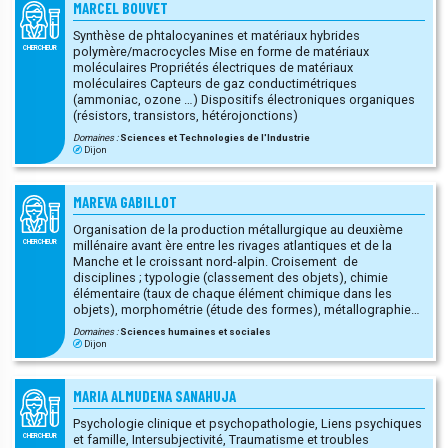
MARCEL BOUVET
Synthèse de phtalocyanines et matériaux hybrides
polymère/macrocycles Mise en forme de matériaux
CHERCHEUR
moléculaires Propriétés électriques de matériaux
moléculaires Capteurs de gaz conductimétriques
(ammoniac, ozone …) Dispositifs électroniques organiques
(résistors, transistors, hétérojonctions)
Domaines :
Sciences et Technologies de l'Industrie
Dijon
MAREVA GABILLOT
Organisation de la production métallurgique au deuxième
millénaire avant ère entre les rivages atlantiques et de la
CHERCHEUR
Manche et le croissant nord-alpin. Croisement de
disciplines ; typologie (classement des objets), chimie
élémentaire (taux de chaque élément chimique dans les
objets), morphométrie (étude des formes), métallographie
(chaîne opératoire depuis l’acquisition des matériaux jusqu’à
Domaines :
Sciences humaines et sociales
l’abandon des objets). Encadrement d’étudiants de la
Dijon
licence au doctorat. Expertise d’objets via les services du
MCC (Ministère de la Culture et des Communications)
Expertises d’articles et projets de recherches
MARIA ALMUDENA SANAHUJA
Psychologie clinique et psychopathologie, Liens psychiques
et famille, Intersubjectivité, Traumatisme et troubles
CHERCHEUR