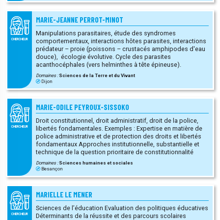
MARIE-JEANNE PERROT-MINOT
Manipulations parasitaires, étude des syndromes
comportementaux, interactions hôtes parasites, interactions
CHERCHEUR
prédateur – proie (poissons – crustacés amphipodes d'eau
douce), écologie évolutive. Cycle des parasites
acanthocéphales (vers helminthes à tête épineuse).
Domaines :
Sciences de la Terre et du Vivant
Dijon
MARIE-ODILE PEYROUX-SISSOKO
Droit constitutionnel, droit administratif, droit de la police,
libertés fondamentales. Exemples : Expertise en matière de
CHERCHEUR
police administrative et de protection des droits et libertés
fondamentaux Approches institutionnelle, substantielle et
technique de la question prioritaire de constitutionnalité
Domaines :
Sciences humaines et sociales
Besançon
MARIELLE LE MENER
Sciences de l’éducation Evaluation des politiques éducatives
Déterminants de la réussite et des parcours scolaires
CHERCHEUR