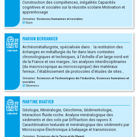
Construction des compétences, inégalités Capacités
cognitives et sociales sur la réussite scolaire Motivation et
apprentissage
Domaines :
Sciences humaines et sociales
Dijon
MARION BERRANGER
Archéométallurgiste, spécialisée dans : la restitution des
échanges en métallurgie du fer dans leurs contextes
CHERCHEUR
chronologiques et techniques, à l'échelle d'un large nord-est
de la France et ses marges ; les analyses interdisciplinaires
(du macroscopique au microscopique) des matériaux
ferreux ; l'établissement de protocoles d'études de sites
sidérurgiques anciens (de la fouille au laboratoire) ; la
Domaines :
Sciences et Technologies de l'Industrie, Sciences humaines et
pratique de l'archéologie expérimentale en réduction directe.
sociales
Sévenans
MARTINE BUATIER
Géologie, Minéralogie, Géochimie, Sédimentologie,
Interaction fluide-roche. Analyse minéralogique des
CHERCHEUR
sédiments et des sols par Diffraction des rayons X.
Caractérisation texturale et minéralogique des sédiments par
Microscopie Électronique à balayage et transmission.
Domaines :
Sciences de la Terre et du Vivant