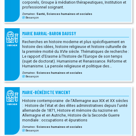
corporels, Groupe à médiation thérapeutiques, Institution et
professionnel soignant.
Domaines :
Santé, Sciences humaines et sociales
Besançon
MARIE BARRAL-BARON DAUSSY
Recherches en histoire moderne et plus spécifiquement en
histoire des idées, histoire religieuse et histoire culturelle de
CHERCHEUR
la première moitié du XVIe siècle. Thématiques de recherche :
Le rapport d’Erasme à l’histoire de l’Europe de son temps
(sujet de doctorat). Humanisme et Renaissance. Réforme et
)
Humanisme. La pensée religieuse et politique des
humanistes dits « évangéliques » dans l’Europe de la
Domaines :
Sciences humaines et sociales
première moitié du XVIe siècle (ca. 1520-ca. 1560). Etude de
Besançon
la circulation des idées dans les milieux iréniques
contemporains et postérieurs au développement de la
pensée érasmienne.
MARIE-BÉNÉDICTE VINCENT
Histoire contemporaine de l’Allemagne aux XIX et XX siècles
: Histoire de l’état et des élites administratives depuis l’unité
CHERCHEUR
allemande de 1871, Histoire et mémoire du nazisme en
Allemagne et en Autriche, Histoire de la Seconde Guerre
mondiale : occupations et épurations
Domaines :
Sciences humaines et sociales
Besançon