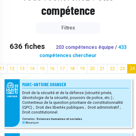
compétence
Filtres
636 fiches
203 compétences équipe
/
433
compétences chercheur
11
12
13
14
15
16
17
18
19
20
21
22
23
24
MARC-ANTOINE GRANGER
Droit de la sécurité et de la défense (sécurité privée,
déontologie de la sécurité, pouvoirs de police, etc.) ;
CHERCHEUR
Contentieux de la question prioritaire de constitutionnalité
(QPC) ; Droit des libertés publiques ; Droit administratif ;
Droit constitutionnel.
Domaines :
Sciences humaines et sociales
Besançon