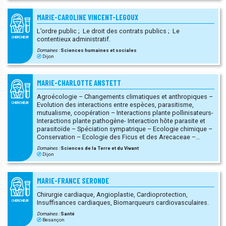
MARIE-CAROLINE VINCENT-LEGOUX
L’ordre public ; Le droit des contrats publics ; Le
contentieux administratif.
CHERCHEUR
Domaines :
Sciences humaines et sociales
Dijon
MARIE-CHARLOTTE ANSTETT
Agroécologie – Changements climatiques et anthropiques –
Evolution des interactions entre espèces, parasitisme,
CHERCHEUR
mutualisme, coopération – Interactions plante pollinisateurs-
Interactions plante pathogène- Interaction hôte parasite et
parasitoïde – Spéciation sympatrique – Ecologie chimique –
Conservation – Ecologie des Ficus et des Arecaceae –
Flavescence Dorée de la vigne.
Domaines :
Sciences de la Terre et du Vivant
Dijon
MARIE-FRANCE SERONDE
Chirurgie cardiaque, Angioplastie, Cardioprotection,
Insuffisances cardiaques, Biomarqueurs cardiovasculaires.
CHERCHEUR
Domaines :
Santé
Besançon