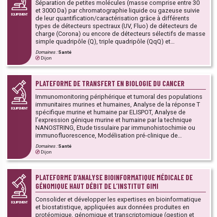
Séparation de petites molécules (masse comprise entre 30
et 3000 Da) par chromatographie liquide ou gazeuse suivie
EQUIPEMENT
de leur quantification/caractérisation grâce à différents
types de détecteurs spectraux (UV, Fluo) de détecteurs de
charge (Corona) ou encore de détecteurs sélectifs de masse
simple quadripôle (Q), triple quadripôle (QqQ) et
quadripôle/temps de vol (Q-TOF). La plateforme prend en
Domaines :
Santé
charge les demandes d’analyses LCMS² ou GCMS dans leur
Dijon
intégralité : activité de conseil dans la mise en place de
protocoles expérimentaux, design à façon des analyses,
réalisation des étapes pré-analytiques (stockage, extraction
PLATEFORME DE TRANSFERT EN BIOLOGIE DU CANCER
des échantillons) et analytiques (ciblées ou non ciblées),
rendu des résultats, participation à la valorisation des
Immunomonitoring périphérique et tumoral des populations
résultats (rédaction de rapports de synthèse, publications
immunitaires murines et humaines, Analyse de la réponse T
EQUIPEMENT
scientifiques, transfert technologique…).
spécifique murine et humaine par ELISPOT, Analyse de
l’expression génique murine et humaine par la technique
NANOSTRING, Etude tissulaire par immunohistochimie ou
immunofluorescence, Modélisation pré-clinique de
traitements chimio-immuno thérapeutiques,
Domaines :
Santé
Biostatistiques/Bioinformatiques.
Dijon
PLATEFORME D’ANALYSE BIOINFORMATIQUE MÉDICALE DE
GÉNOMIQUE HAUT DÉBIT DE L’INSTITUT GIMI
Consolider et développer les expertises en bioinformatique
EQUIPEMENT
et biostatistique, appliquées aux données produites en
protéomique, génomique et transcriptomique (gestion et