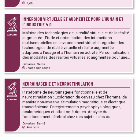
cytométrie en flux, cytotoxicité, marquages cellulaires
Dijon
Radiochimie : marquage à façon de petites molécules,
peptides, protéines, nanoparticules (organiques,
inorganiques) avec les principaux radionucléides utilisés en
IMMERSION VIRTUELLE ET AUGMENTÉE POUR L’HUMAIN ET
recherche et en médecine nucléaire Radioanalyses : ITLC,
L’INDUSTRIE 4.0
HPLC, FPLC, comptage gamma Etudes in vivo (avec ou sans
radioactivité) : modèles précliniques (rats – souris :
Maîtrise des technologies de la réalité virtuelle et de la réalité
EQUIPEMENT
oncologie, pneumologie, cardiologie), injections (per os,
augmentée : Etude et optimisation des interactions
intra-trachéale, intra-tumorale, intra-veineuse, intra-artérielle,
multisensorielles en environnement virtuel, Intégration des
intra-péritonéale), imagerie SPECT, imagerie PET, imagerie CT,
technologies de réalité virtuelle et réalité augmentée
imagerie PET-MRI, imagerie optique (bioluminescence et
adaptées à l’usage et à l’humain en activité, Personnalisation
fluorescence), radiothérapie (interne et externe),
des modalités des réalités virtuelles et augmentée pour une
pharmacothérapies, chirurgie guidée
adaptation optimale à l’humain, Développement des
Domaines :
Santé
technologies de la réalité virtuelle et réalité augmentée pour
Chalon-sur-Saône
l’industrie du futur.
NEUROIMAGERIE ET NEUROSTIMULATION
Plateforme de neuroimagerie fonctionnelle et de
neurostimulation : Exploration du cerveau chez l’homme, de
EQUIPEMENT
manière non-invasive. Stimulation magnétique et électrique
transcrânienne. Enregistrements psychophysiologiques,
oculométriques et olfactométriques. Analyse du
fonctionnement cérébral chez des sujets sains ou
pathologiques. Expertises : mise en place de protocole,
Domaines :
Santé
réalisation des examens, analyse des données et rédaction
Besançon
d’articles.