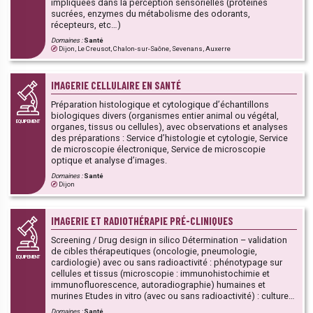
impliquées dans la perception sensorielles (protéines
sucrées, enzymes du métabolisme des odorants,
récepteurs, etc…)
Domaines :
Santé
Dijon, Le Creusot, Chalon-sur-Saône, Sevenans, Auxerre
IMAGERIE CELLULAIRE EN SANTÉ
Préparation histologique et cytologique d’échantillons
biologiques divers (organismes entier animal ou végétal,
EQUIPEMENT
organes, tissus ou cellules), avec observations et analyses
des préparations : Service d’histologie et cytologie, Service
de microscopie électronique, Service de microscopie
optique et analyse d’images.
Domaines :
Santé
Dijon
IMAGERIE ET RADIOTHÉRAPIE PRÉ-CLINIQUES
Screening / Drug design in silico Détermination – validation
de cibles thérapeutiques (oncologie, pneumologie,
EQUIPEMENT
cardiologie) avec ou sans radioactivité : phénotypage sur
cellules et tissus (microscopie : immunohistochimie et
immunofluorescence, autoradiographie) humaines et
murines Etudes in vitro (avec ou sans radioactivité) : culture
cellulaire, binding (affinité, fraction immunoréactive),
Domaines :
Santé