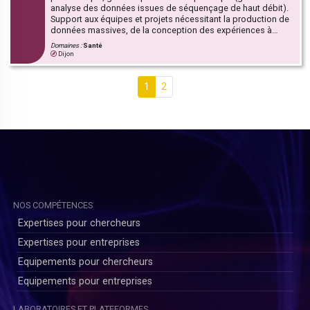
analyse des données issues de séquençage de haut débit).
Support aux équipes et projets nécessitant la production de
données massives, de la conception des expériences à
l'analyse et l'interprétation des données. Développer
Domaines :
Santé
l'utilisation du séquençage pangénomique pour le
Dijon
diagnostic des patients atteints de maladies rares avec
anomalies du développement.
1
2
NOS COMPÉTENCES
Expertises pour chercheurs
Expertises pour entreprises
Equipements pour chercheurs
Equipements pour entreprises
LABORATOIRES ET PLATEFORMES