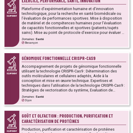
EXERCICE, PERFORMANCE, SANTÉ, INNOVATION
Plateforme d’expérimentation humaine et d’innovation
technologique, pour la recherche en santé biomédicale ou
EQUIPEMENT
l’évaluation de performances sportives. Mise à disposition
de matériel et de compétences humaines pour l’évaluation
de capacités fonctionnelles et sportives (patients/sujets
sains). Mise au point de protocole d’exercice pour évaluer et
optimiser les potentiels physiques.
Domaines :
Santé
Besançon
GÉNOMIQUE FONCTIONNELLE CRISPR-CAS9
Accompagnement de projets de génomique fonctionnelle
utilisant la technologie CRISPR-Cas9 : Détermination des
EQUIPEMENT
outils moléculaires et cellulaires adaptés, Aide à la
conception et mise en œuvre technique. Expertises et
techniques dans l’utilisation de la technologie CRISPR-Cas9 :
Stratégies de vectorisation du système, Evaluation de
l’efficacité, Détermination des étapes de criblage
Domaines :
Santé
fonctionnel.
Dijon
GOÛT ET OLFACTION : PRODUCTION, PURIFICATION ET
CARACTÉRISATION DE PROTÉINES
Production, purification et caractérisation de protéines
EQUIPEMENT