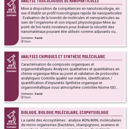
ANALYSE TOXICOLOGIQUE DE NANOPARTICULES
Mise à disposition de compétences en nanotoxicologie, en
vue d'établir un profil toxicologique rapide de nanoparticules
EQUIPEMENT
: Evaluation de la toxicité de molécules et nanoparticules au
sein de l'organisme et son impact physiologique Mise au
point de bio-tests novateurs pour évaluer la sécurité des
nanomatériaux pouvant être utilisés comme adjuvants ou
additifs Evaluation du stress oxydant et de l'inflammation
Domaines :
Santé
Evaluation des effets toxiques sur les organites cellulaires
Dijon
(mitochondrie, peroxysome, lysosome)
ANALYSES CHIMIQUES ET SYNTHÈSE MOLÉCULAIRE
Caractérisation de composés organiques et
organométalliques Analyses qualitatives et quantitatives en
EQUIPEMENT
chimie organique Mise au point et validation de protocoles
analytiques Contrôle qualité sur matière, identification /
quantification d’impuretés Synthèse organique et
organométallique sous atmosphère contrôlée Norme ISO
9001
Domaines :
Santé
Dijon
BIOLOGIE, BIOLOGIE MOLÉCULAIRE, ECOPHYSIOLOGIE
La santé des écosystèmes : analyse ADN/ARN, moléculaires
de micro-organismes (bactéries, champignons, acariens et
EQUIPEMENT