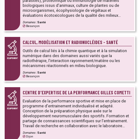
parasites), protéomique ou immunologie de matériels
biologiques issus d’animaux, culture de plantes ou de
microorganismes, écophysiologie de végétaux et
évaluations écotoxicologues de la qualité des milieux
terrestres et aquatiques
Domaines :
Santé
Besançon
CALCUL, MODÉLISATION ET RADIONUCLÉIDES - SANTÉ
Outils de calcul liés à la chimie quantique et à la simulation
numérique dans des domaines aussi variés que la
EQUIPEMENT
radiothérapie, l’interaction rayonnement/matière ou les
mécanismes réactionnels en milieu biologique.
Domaines :
Santé
Besançon
CENTRE D'EXPERTISE DE LA PERFORMANCE GILLES COMETTI
Evaluation de la performance sportive et mise en place de
programme d’entrainement individualisé et adapté.
EQUIPEMENT
Conception de la préparation physique axée sur le
développement neuromusculaire des sportifs. Formation et
partage de connaissances scientifiques sur l’entrainement.
Travail de recherche en collaboration avec le laboratoire
CAPS : expérimentations sur l’entrainement et la performance
Domaines :
Santé
sportive en vue d’optimiser la préparation physique.
Dijon