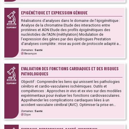
EPIGÉNÉTIQUE ET EXPRESSION GÉNIQUE
Réalisations d’analyses dans le domaine de l’épigénétique :
Analyse de la chromatine Etude des interactions entre
EQUIPEMENT
protéines et ADN Etude des profils épigénétiques des
nucléotides de l’ADN (méthylation) Modulation de
l’expression des gènes par des épidrogues Prestation
d’analyses complète : mise au point de protocole adapté aux
différentes problématiques, préparation des échantillons,
Domaines :
Santé
réalisation de librairies, analyse de l’épigénome. IPStar :
Besançon
équipement de pointe pour l’automatisation de la
préparation d’échantillons épigénétiques et la bibliothèque
NGS.
EVALUATION DES FONCTIONS CARDIAQUES ET DES RISQUES
PATHOLOGIQUES
Objectif : Comprendre les liens qui unissent les pathologies
EQUIPEMENT
cérébro et cardio-vasculaires ischémiques. Outils et
compétences : Approches in vivo et ex vivo sur des modèles
expérimentaux pour évaluer les fonctions cardiovasculaires.
Appréhender les complications cardiaques liées à un
accident vasculaire cérébral (AVC). Optimiser la prise en
charge des patients : pronostics sur l'efficacité d'un
Domaines :
Santé
traitement et amélioration de la prise en charge
Dijon
thérapeutique.