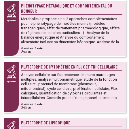
PHÉNOTYPAGE MÉTABOLIQUE ET COMPORTEMENTAL DU
RONGEUR
Metabolicks propose ainsi 2 approches complémentaires
EQUIPEMENT
pour le phénotypage de modèles murins (modèles
transgéniques, effet de traitement pharmacologique, effets
de régimes alimentaires particuliers…) : Analyse de la
balance énergétique et Analyse du comportement
alimentaire incluant sa dimension hédonique. Analyse de la
balance énergétique : Analyse par RMN quantitative de la
Domaines :
Santé
Composition corporelle (masse grasse/masse maigre) chez
Dijon
la souris ou le rat, Analyse combinée de la dépense
énergétique par calorimétrie indirecte, de la prise alimentaire
et hydrique et de l’activité physique chez la souris, Mesure
PLATEFORME DE CYTOMÉTRIE EN FLUX ET TRI CELLULAIRE
par calorimétrie directe (bombe calorimétrique) de l’énergie
contenue dans la nourriture et les pertes fécales. Analyse du
Analyse cellulaire par fluorescence : Immuno marquages
comportement alimentaire incluant sa dimension hédonique :
multiples, analyse multiparamétrique, étude de la fonction
EQUIPEMENT
Mobilité et anxiété (Test en Open Field dédié aux rongeurs),
cellulaire : potentiel de membrane (plasmique,
Motivation alimentaire (Test en Incentive Runway
mitochondrial), cycle cellulaire, prolifération cellulaire, Flux
Performance (IRP) permettant d’évaluer la motivation à
calciques, quantification de cytokines circulantes et
consommer un aliment), Seuil de perception gustative d’une
intracellulaires. Conseils pour le ‘design panel’ en immuno
solution alimentaire et motivation à la consommer (Test en
marquage, formations et accompagnement à l’acquisition
Domaines :
Santé
Gustomètre), Plaisir à consommer une solution alimentaire
de data. Design expérimental.
Dijon
sur des temps très courts (Test en lickomètre), Plaisir à
consommer une solution alimentaire à long terme (Test en
double choix).
PLATEFORME DE LIPIDOMIQUE